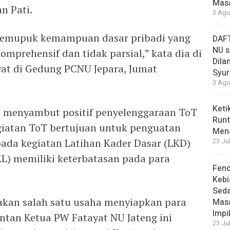
Masa
n Pati.
3 Agu
memupuk kemampuan dasar pribadi yang
DAFT
NU s
komprehensif dan tidak parsial,” kata dia di
Dilan
at di Gedung PCNU Jepara, Jumat
Syur
3 Agu
Keti
, menyambut positif penyelenggaraan ToT
Runt
egiatan ToT bertujuan untuk penguatan
Men
pada kegiatan Latihan Kader Dasar (LKD)
23 Ju
KL) memiliki keterbatasan pada para
Feno
Kebi
Sed
akan salah satu usaha menyiapkan para
Masa
Impi
antan Ketua PW Fatayat NU Jateng ini
23 Ju