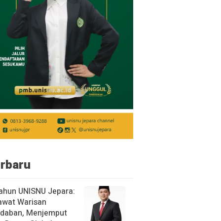
rbaru
ahun UNISNU Jepara:
awat Warisan
daban, Menjemput