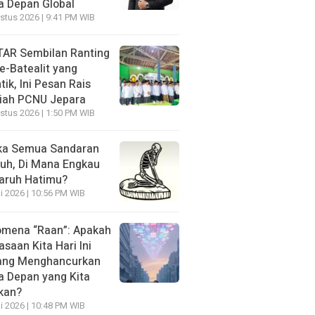
 Depan Global
stus 2026 | 9:41 PM WIB
AR Sembilan Ranting
e-Batealit yang
tik, Ini Pesan Rais
iah PCNU Jepara
stus 2026 | 1:50 PM WIB
ka Semua Sandaran
uh, Di Mana Engkau
aruh Hatimu?
li 2026 | 10:56 PM WIB
mena “Raan”: Apakah
asaan Kita Hari Ini
ang Menghancurkan
 Depan yang Kita
kan?
li 2026 | 10:48 PM WIB