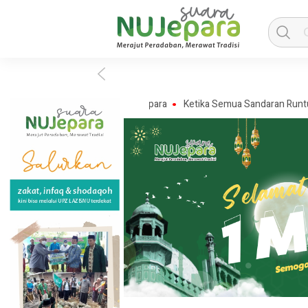
esan Rais Syuriah PCNU Jepara
Ketika Semua Sandaran Runtuh, Di Ma