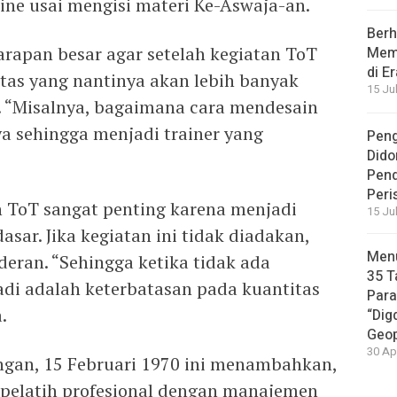
ine usai mengisi materi Ke-Aswaja-an.
Berh
arapan besar agar setelah kegiatan ToT
Memb
di E
itas yang nantinya akan lebih banyak
15 Ju
 “Misalnya, bagaimana cara mendesain
ya sehingga menjadi trainer yang
Peng
Dido
Pen
Peri
 ToT sangat penting karena menjadi
15 Ju
ar. Jika kegiatan ini tidak diadakan,
Menu
eran. “Sehingga ketika tidak ada
35 T
di adalah keterbatasan pada kuantitas
Par
.
“Dig
Geop
30 Ap
ngan, 15 Februari 1970 ini menambahkan,
g pelatih profesional dengan manajemen