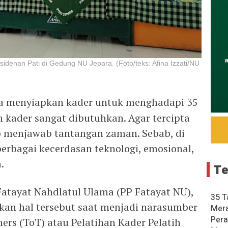
isidenan Pati di Gedung NU Jepara. (Foto/teks: Afina Izzati/NU
a menyiapkan kader untuk menghadapi 35
kader sangat dibutuhkan. Agar tercipta
ap menjawab tantangan zaman. Sebab, di
 berbagai kecerdasan teknologi, emosional,
.
Te
Fatayat Nahdlatul Ulama (PP Fatayat NU),
35 T
an hal tersebut saat menjadi narasumber
Mer
Pera
ners (ToT) atau Pelatihan Kader Pelatih