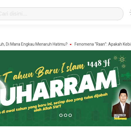
na Engkau Menaruh Hatimu?
Fenomena “Raan”: Apakah Kebiasaan Kita