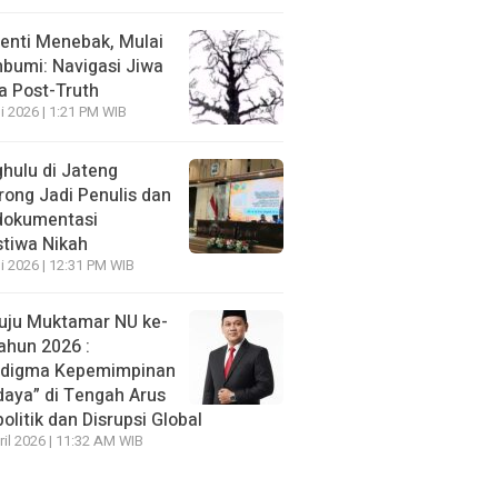
enti Menebak, Mulai
umi: Navigasi Jiwa
ra Post-Truth
li 2026 | 1:21 PM WIB
hulu di Jateng
rong Jadi Penulis dan
dokumentasi
stiwa Nikah
li 2026 | 12:31 PM WIB
ju Muktamar NU ke-
ahun 2026 :
adigma Kepemimpinan
daya” di Tengah Arus
olitik dan Disrupsi Global
ril 2026 | 11:32 AM WIB