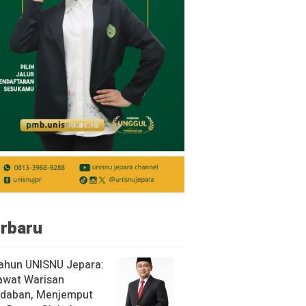
rbaru
ahun UNISNU Jepara:
awat Warisan
daban, Menjemput