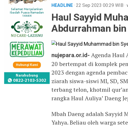
HEADLINE
· 22 Sep 2023
00:29
WIB
·
Haul Sayyid Muh
Abdurrahman bin 
nujepara.or.id-
Agenda Haul A
20 bertempat di komplek pe
2023 dengan agenda pembaca
ziarah siswa-siswi MI, SD, 
terbang telon, khotmil qur’
rangka Haul Auliya’ Daeng Je
Mbah Daeng adalah Sayyid 
Yahya. Beliau oleh warga se