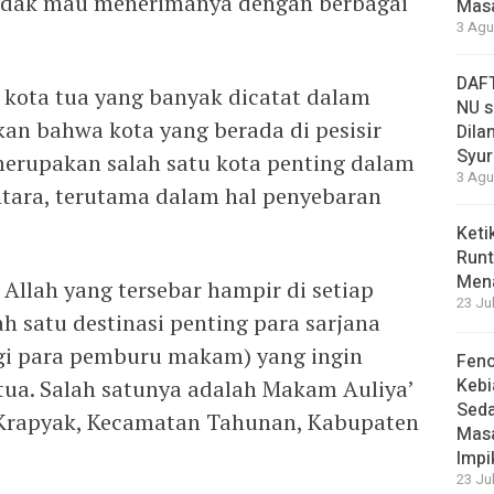
idak mau menerimanya dengan berbagai
Masa
3 Agu
DAFT
 kota tua yang banyak dicatat dalam
NU s
kan bahwa kota yang berada di pesisir
Dilan
Syur
 merupakan salah satu kota penting dalam
3 Agu
tara, terutama dalam hal penyebaran
Keti
Runt
Men
llah yang tersebar hampir di setiap
23 Ju
h satu destinasi penting para sarjana
agi para pemburu makam) yang ingin
Feno
Kebi
a. Salah satunya adalah Makam Auliya’
Sed
a Krapyak, Kecamatan Tahunan, Kabupaten
Masa
Impi
23 Ju