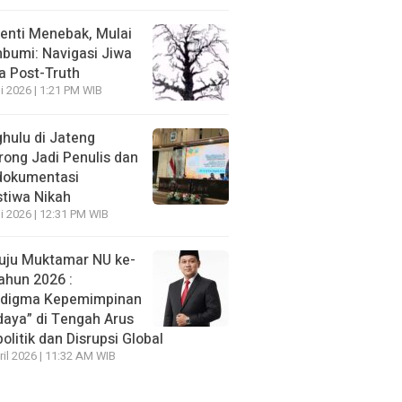
enti Menebak, Mulai
umi: Navigasi Jiwa
ra Post-Truth
li 2026 | 1:21 PM WIB
hulu di Jateng
rong Jadi Penulis dan
dokumentasi
stiwa Nikah
li 2026 | 12:31 PM WIB
ju Muktamar NU ke-
ahun 2026 :
adigma Kepemimpinan
daya” di Tengah Arus
olitik dan Disrupsi Global
ril 2026 | 11:32 AM WIB