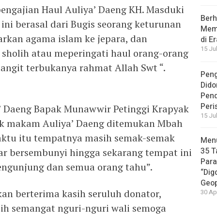
ngajian Haul Auliya’ Daeng KH. Masduki
Berh
ni berasal dari Bugis seorang keturunan
Memb
rkan agama islam ke jepara, dan
di E
15 Ju
holih atau meperingati haul orang-orang
angit terbukanya rahmat Allah Swt “.
Peng
Dido
Pen
Peri
a’ Daeng Bapak Munawwir Petinggi Krapyak
15 Ju
k makam Auliya’ Daeng ditemukan Mbah
waktu itu tempatnya masih semak-semak
Menu
35 T
iar bersembunyi hingga sekarang tempat ini
Par
ngunjung dan semua orang tahu”.
“Dig
Geop
an berterima kasih seruluh donator,
30 Ap
ih semangat nguri-nguri wali semoga