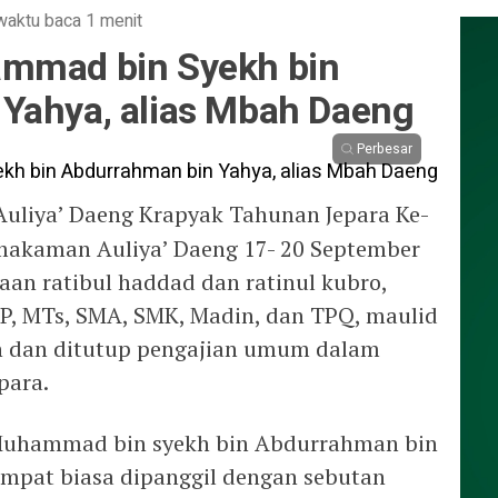
waktu baca 1 menit
ammad bin Syekh bin
Yahya, alias Mbah Daeng
Perbesar
uliya’ Daeng Krapyak Tahunan Jepara Ke-
makaman Auliya’ Daeng 17- 20 September
an ratibul haddad dan ratinul kubro,
SMP, MTs, SMA, SMK, Madin, dan TPQ, maulid
an dan ditutup pengajian umum dalam
para.
Muhammad bin syekh bin Abdurrahman bin
tempat biasa dipanggil dengan sebutan