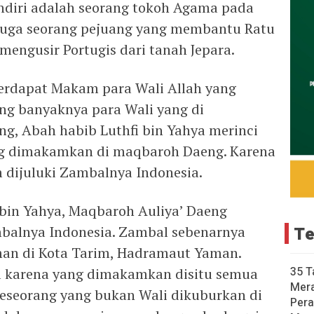
diri adalah seorang tokoh Agama pada
 juga seorang pejuang yang membantu Ratu
engusir Portugis dari tanah Jepara.
erdapat Makam para Wali Allah yang
ing banyaknya para Wali yang di
, Abah habib Luthfi bin Yahya merinci
ang dimakamkan di maqbaroh Daeng. Karena
dijuluki Zambalnya Indonesia.
 bin Yahya, Maqbaroh Auliya’ Daeng
lnya Indonesia. Zambal sebenarnya
Te
n di Kota Tarim, Hadramaut Yaman.
35 T
 karena yang dimakamkan disitu semua
Mer
 seseorang yang bukan Wali dikuburkan di
Pera