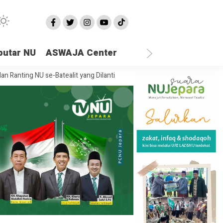
putar NU
ASWAJA Center
 NU se-Batealit yang Dilantik, Ini Pesan Rais Syuriah PCNU Jepara
Ke