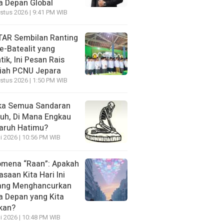
 Depan Global
stus 2026 | 9:41 PM WIB
AR Sembilan Ranting
e-Batealit yang
tik, Ini Pesan Rais
iah PCNU Jepara
stus 2026 | 1:50 PM WIB
ka Semua Sandaran
uh, Di Mana Engkau
aruh Hatimu?
li 2026 | 10:56 PM WIB
mena “Raan”: Apakah
asaan Kita Hari Ini
ang Menghancurkan
 Depan yang Kita
kan?
li 2026 | 10:48 PM WIB