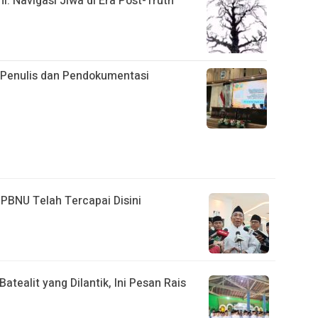
 Navigasi Jiwa di Era Post-Truth
i Penulis dan Pendokumentasi
h PBNU Telah Tercapai Disini
tealit yang Dilantik, Ini Pesan Rais