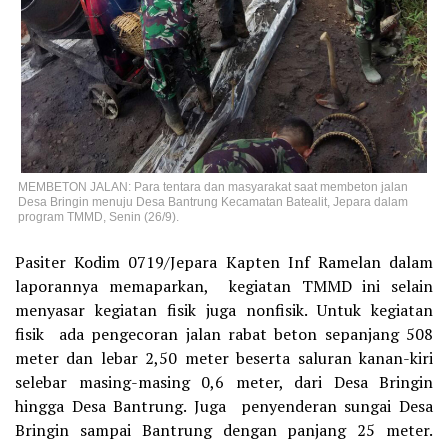
MEMBETON JALAN: Para tentara dan masyarakat saat membeton jalan
Desa Bringin menuju Desa Bantrung Kecamatan Batealit, Jepara dalam
program TMMD, Senin (26/9).
Pasiter Kodim 0719/Jepara Kapten Inf Ramelan dalam
laporannya memaparkan, kegiatan TMMD ini selain
menyasar kegiatan fisik juga nonfisik. Untuk kegiatan
fisik ada pengecoran jalan rabat beton sepanjang 508
meter dan lebar 2,50 meter beserta saluran kanan-kiri
selebar masing-masing 0,6 meter, dari Desa Bringin
hingga Desa Bantrung. Juga penyenderan sungai Desa
Bringin sampai Bantrung dengan panjang 25 meter.