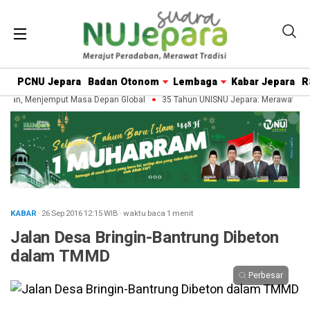
PCNU Jepara
Badan Otonom
Lembaga
Kabar Jepara
R
ban, Menjemput Masa Depan Global
35 Tahun UNISNU Jepara: Merawat Waris
KABAR
· 26 Sep 2016
12:15
WIB
·
waktu baca 1 menit
Jalan Desa Bringin-Bantrung Dibeton
dalam TMMD
Perbesar