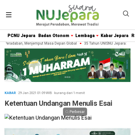
PCNU Jepara
Badan Otonom
Lembaga
Kabar Jepara
R
 Peradaban, Menjemput Masa Depan Global
35 Tahun UNISNU Jepara: Meraw
KABAR
· 29 Jan 2021
01:09
WIB
·
kurang dari 1 menit
Ketentuan Undangan Menulis Esai
Perbesar