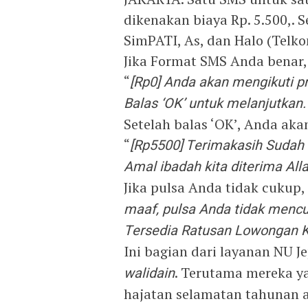
dikenakan biaya Rp. 5.500,. 
SimPATI, As, dan Halo (Telko
Jika Format SMS Anda benar,
“
[Rp0] Anda akan mengikuti p
Balas ‘OK’ untuk melanjutkan
Setelah balas ‘OK’, Anda aka
“
[Rp5500] Terimakasih Sudah 
Amal ibadah kita diterima Al
Jika pulsa Anda tidak cukup,
maaf, pulsa Anda tidak mencuk
Tersedia Ratusan Lowongan Ke
Ini bagian dari layanan NU 
walidain
. Terutama mereka 
hajatan selamatan tahunan a