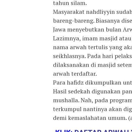
tahun silam.
Masyarakat nahdliyyin sudah
bareng-bareng. Biasanya dis
Jawa menyebutkan bulan Arw
Lazimnya, imam masjid ata
nama arwah tertulis yang aka
seikhlasnya. Pada hari pelak
dilaksanakan di masjid set
arwah terdaftar.
Para hafidz dikumpulkan unt
Hasil sedekah digunakan pa
mushalla. Nah, pada program
terkumpul nantinya akan di
demi kemaslahatan umum. (