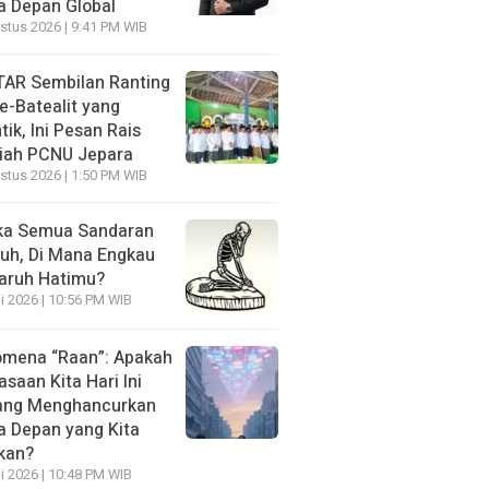
 Depan Global
stus 2026 | 9:41 PM WIB
AR Sembilan Ranting
e-Batealit yang
tik, Ini Pesan Rais
iah PCNU Jepara
stus 2026 | 1:50 PM WIB
ka Semua Sandaran
uh, Di Mana Engkau
aruh Hatimu?
li 2026 | 10:56 PM WIB
mena “Raan”: Apakah
asaan Kita Hari Ini
ang Menghancurkan
 Depan yang Kita
kan?
li 2026 | 10:48 PM WIB