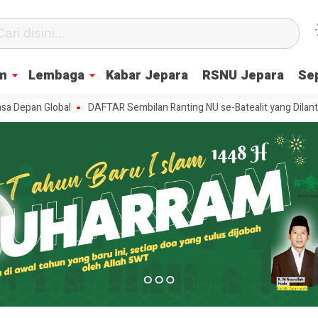
m
Lembaga
Kabar Jepara
RSNU Jepara
Se
 Global
DAFTAR Sembilan Ranting NU se-Batealit yang Dilantik, Ini P