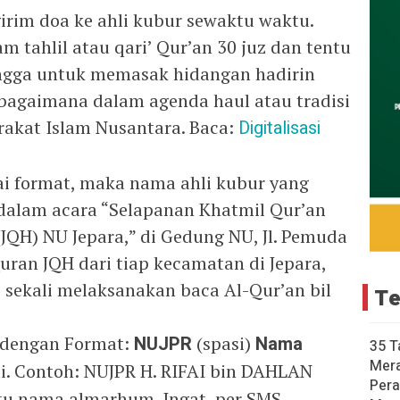
irim doa ke ahli kubur sewaktu waktu.
 tahlil atau qari’ Qur’an 30 juz dan tentu
angga untuk memasak hidangan hadirin
bagaimana dalam agenda haul atau tradisi
rakat Islam Nusantara. Baca:
Digitalisasi
ai format, maka nama ahli kubur yang
 dalam acara “Selapanan Khatmil Qur’an
JQH) NU Jepara,” di Gedung NU, Jl. Pemuda
Quran JQH dari tiap kecamatan di Jepara,
i) sekali melaksanakan baca Al-Qur’an bil
Te
0 dengan Format:
NUJPR
(spasi)
Nama
35 T
Mer
esai. Contoh: NUJPR H. RIFAI bin DAHLAN
Pera
tu nama almarhum. Ingat, per SMS