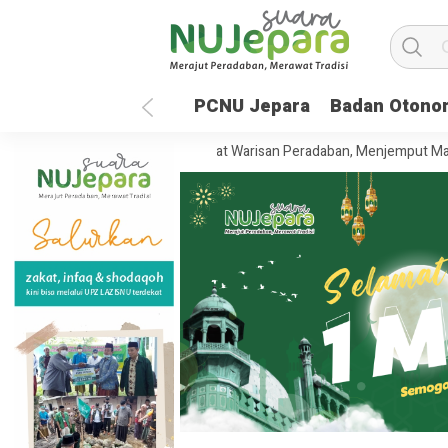
PCNU Jepara
Badan Otono
un UNISNU Jepara: Merawat Warisan Peradaban, Menjemput Masa Depan