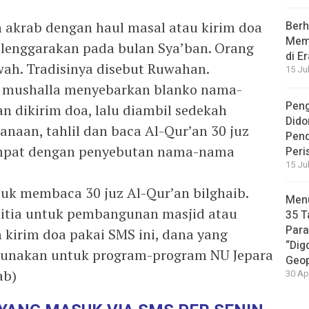
 akrab dengan haul masal atau kirim doa
Berh
Memb
elenggarakan pada bulan Sya’ban. Orang
di E
ah. Tradisinya disebut Ruwahan.
15 Ju
u mushalla menyebarkan blanko nama-
Peng
n dikirim doa, lalu diambil sedekah
Dido
sanaan, tahlil dan baca Al-Qur’an 30 juz
Pen
empat dengan penyebutan nama-nama
Peri
15 Ju
uk membaca 30 juz Al-Qur’an bilghaib.
Menu
nitia untuk pembangunan masjid atau
35 T
Par
 kirim doa pakai SMS ini, dana yang
“Dig
gunakan untuk program-program NU Jepara
Geop
ab)
30 Ap