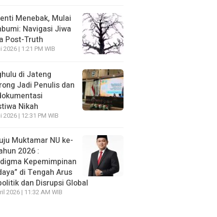
enti Menebak, Mulai
umi: Navigasi Jiwa
ra Post-Truth
li 2026 | 1:21 PM WIB
hulu di Jateng
rong Jadi Penulis dan
dokumentasi
stiwa Nikah
li 2026 | 12:31 PM WIB
ju Muktamar NU ke-
ahun 2026 :
adigma Kepemimpinan
daya” di Tengah Arus
olitik dan Disrupsi Global
ril 2026 | 11:32 AM WIB