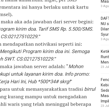
Masa
Sementara ini hanya berlaku untuk kartu
3 Agu
msel).
DAFT
 maka aka ada jawaban dari server begini:
NU s
rogram kirim doa. Tarif SMS Rp. 5.500/SMS.
Dilan
Syur
. CS:02127510229.
”
3 Agu
n mendapatkan notivikasi seperti ini:
Mengikuti Program kirim doa ini. Semoga
Keti
Runt
lah SWT. CS:02127510229.
”
Men
 maka jawaban server adalah: “
Mohon
23 Ju
upi untuk layanan kirim doa. Info promo:
Feno
rja Hari Ini, Hub *500*34# skrg!
”
Kebi
Jepara untuk memasyarakatkan tradisi
birrul
Sed
Masa
yang kurang mampu untuk mengadakan
Impi
hli waris yang telah meninggal beberapa
23 Ju