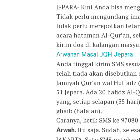
JEPARA- Kini Anda bisa meng
Tidak perlu mengundang imam
tidak perlu merepotkan tet
acara hataman Al-Qur’an, se
kirim doa di kalangan masya
Arwahan Masal JQH Jepara
Anda tinggal kirim SMS sesu
telah tiada akan disebutkan
Jamiyah Qur’an wal Huffadz (
51 Jepara. Ada 20 hafidz Al-
yang, setiap selapan (35 har
ghaib (hafalan).
Caranya, ketik SMS ke 9708
Arwah
. Itu saja. Sudah, sel
JAKARTA. Satu SMS untuk sa