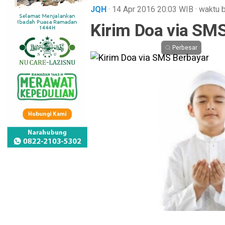
JQH
· 14 Apr 2016
20:03
WIB
·
waktu b
Kirim Doa via SM
Perbesar