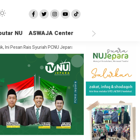
putar NU
ASWAJA Center
esan Rais Syuriah PCNU Jepara
Ketika Semua Sandaran Runtuh, Di Ma