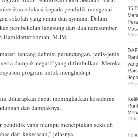
mberikan edukasi kepada pendidik mengenai
35 T
Mera
gan sekolah yang aman dan nyaman. Dalam
Pera
tkan pembekalan langsung dari dua narasumber
Masa
dan Hamidaturrohmah, M.Pd.
3 Agu
DAF
eri tentang definisi perundungan, jenis-jenis
Rant
, serta dampak negatif yang ditimbulkan. Mereka
yang
enyusun program untuk menghadapi
Rais
Jepa
3 Agu
 ini diharapkan dapat meningkatkan kesadaran
Keti
Runt
undungan dan dampaknya.
Mena
23 Ju
r pendidik yang mampu menciptakan sekolah
as dari kekerasan,” jelasnya.
Feno