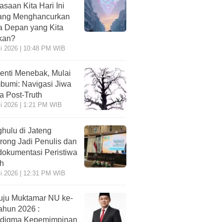
asaan Kita Hari Ini
ang Menghancurkan
 Depan yang Kita
kan?
li 2026 | 10:48 PM WIB
enti Menebak, Mulai
umi: Navigasi Jiwa
ra Post-Truth
li 2026 | 1:21 PM WIB
hulu di Jateng
rong Jadi Penulis dan
okumentasi Peristiwa
h
li 2026 | 12:31 PM WIB
ju Muktamar NU ke-
ahun 2026 :
adigma Kepemimpinan