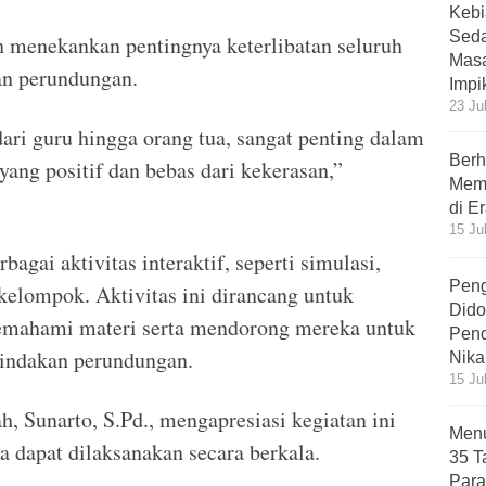
Kebi
Sed
 menekankan pentingnya keterlibatan seluruh
Masa
an perundungan.
Impi
23 Ju
ri guru hingga orang tua, sangat penting dalam
Berh
ng positif dan bebas dari kekerasan,”
Memb
di E
15 Ju
bagai aktivitas interaktif, seperti simulasi,
Peng
kelompok. Aktivitas ini dirancang untuk
Dido
mahami materi serta mendorong mereka untuk
Pend
tindakan perundungan.
Nika
15 Ju
, Sunarto, S.Pd., mengapresiasi kegiatan ini
Menu
a dapat dilaksanakan secara berkala.
35 T
Par