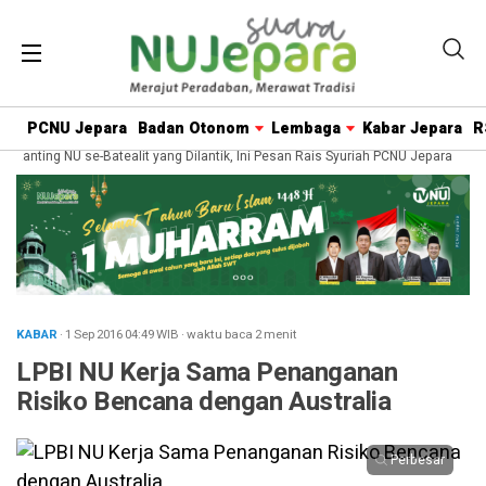
PCNU Jepara
Badan Otonom
Lembaga
Kabar Jepara
R
ting NU se-Batealit yang Dilantik, Ini Pesan Rais Syuriah PCNU Jepara
Keti
KABAR
· 1 Sep 2016
04:49
WIB
·
waktu baca 2 menit
LPBI NU Kerja Sama Penanganan
Risiko Bencana dengan Australia
Perbesar