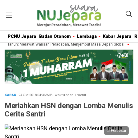
PCNU Jepara
Badan Otonom
Lembaga
Kabar Jepara
R
5 Tahun: Merawat Warisan Peradaban, Menjemput Masa Depan Global
35 Ta
KABAR
· 24 Okt 2018
04:36
WIB
·
waktu baca 1 menit
Meriahkan HSN dengan Lomba Menulis
Cerita Santri
Perbesar