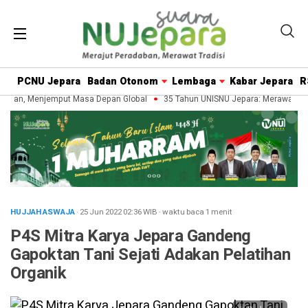
PCNU Jepara
Badan Otonom
Lembaga
Kabar Jepara
R
aban, Menjemput Masa Depan Global
35 Tahun UNISNU Jepara: Merawat Wari
HUJJAH ASWAJA
· 25 Jun 2022
02:36
WIB
·
waktu baca 1 menit
P4S Mitra Karya Jepara Gandeng
Gapoktan Tani Sejati Adakan Pelatihan
Organik