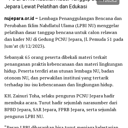
Perbesar
nujepara.or.id –
Lembaga Penanggulangan Bencana dan
Perubahan Iklim Nahdlatul Ulama (LPBI NU) menggelar
pelatihan dasar tanggap bencana untuk calon relawan
dan kader NU di Gedung PCNU Jepara, Jl. Pemuda 51 pada
Jum’at (8/12/2023).
Sebanyak 65 orang peserta dibekali materi terkait
penanganan praktis kebencanaan dan materi lingkungan
hidup. Peserta terdiri atas utusan lembaga NU, badan
otonom NU, dan perwakilan institusi yang tertarik
terhadap isu-isu kebencanaan dan lingkungan hidup.
KH. Zainuri Toha, selaku pengurus PCNU Jepara hadir
membuka acara. Turut hadir sejumlah narasumber dari
BPBD Jepara, SAR Jepara, FPRB Jepara, serta sejumlah
pengurus LPBI NU.
“Peran LPBI diharapkan bisa turut menjaga kelestarian