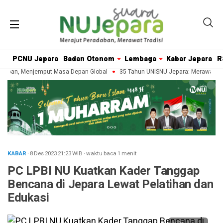
PCNU Jepara
Badan Otonom
Lembaga
Kabar Jepara
R
aban, Menjemput Masa Depan Global
35 Tahun UNISNU Jepara: Merawat War
KABAR
· 8 Des 2023
21:23
WIB
·
waktu baca 1 menit
PC LPBI NU Kuatkan Kader Tanggap
Bencana di Jepara Lewat Pelatihan dan
Edukasi