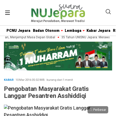
PCNU Jepara
Badan Otonom
Lembaga
Kabar Jepara
R
ban, Menjemput Masa Depan Global
35 Tahun UNISNU Jepara: Merawat Wari
KABAR
· 10 Mar 2016
05:02
WIB
·
kurang dari 1 menit
Pengobatan Masyarakat Gratis
Langgar Pesantren Asshiddiqi
Perbesar