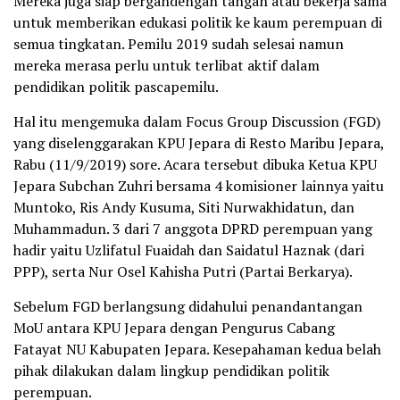
Mereka juga siap bergandengan tangan atau bekerja sama
untuk memberikan edukasi politik ke kaum perempuan di
semua tingkatan. Pemilu 2019 sudah selesai namun
mereka merasa perlu untuk terlibat aktif dalam
pendidikan politik pascapemilu.
Hal itu mengemuka dalam Focus Group Discussion (FGD)
yang diselenggarakan KPU Jepara di Resto Maribu Jepara,
Rabu (11/9/2019) sore. Acara tersebut dibuka Ketua KPU
Jepara Subchan Zuhri bersama 4 komisioner lainnya yaitu
Muntoko, Ris Andy Kusuma, Siti Nurwakhidatun, dan
Muhammadun. 3 dari 7 anggota DPRD perempuan yang
hadir yaitu Uzlifatul Fuaidah dan Saidatul Haznak (dari
PPP), serta Nur Osel Kahisha Putri (Partai Berkarya).
Sebelum FGD berlangsung didahului penandantangan
MoU antara KPU Jepara dengan Pengurus Cabang
Fatayat NU Kabupaten Jepara. Kesepahaman kedua belah
pihak dilakukan dalam lingkup pendidikan politik
perempuan.