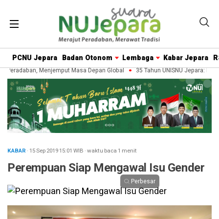
PCNU Jepara
Badan Otonom
Lembaga
Kabar Jepara
R
 Peradaban, Menjemput Masa Depan Global
35 Tahun UNISNU Jepara: Merawa
KABAR
· 15 Sep 2019
15:01
WIB
·
waktu baca 1 menit
Perempuan Siap Mengawal Isu Gender
Perbesar