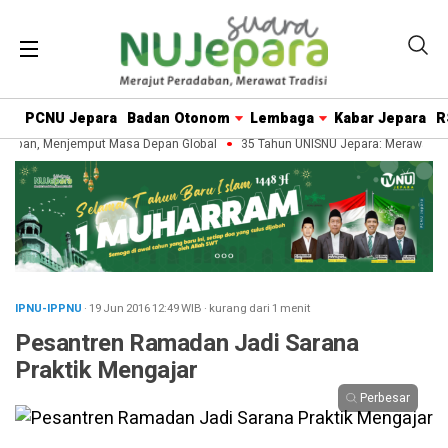
PCNU Jepara
Badan Otonom
Lembaga
Kabar Jepara
R
aban, Menjemput Masa Depan Global
35 Tahun UNISNU Jepara: Merawat War
IPNU-IPPNU
· 19 Jun 2016
12:49
WIB
·
kurang dari 1 menit
Pesantren Ramadan Jadi Sarana
Praktik Mengajar
Perbesar