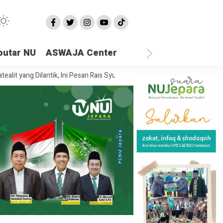
putar NU
ASWAJA Center
 Dilantik, Ini Pesan Rais Syuriah PCNU Jepara
Ketika Semua Sandara