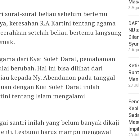
Masa
3 Agu
dari surat-surat beliau sebelum bertemu
nya, keresahan R.A Kartini tentang agama
DAFT
NU s
rcerahkan setelah beliau bertemu langsung
Dilan
Demak.
Syur
3 Agu
agama dari Kyai Soleh Darat, pemahaman
Keti
ai berubah. Hal ini bisa dilihat dari
Runt
liau kepada Ny. Abendanon pada tanggal
Men
uan dengan Kiai Soleh Darat inilah
23 Ju
tini tentang Islam mengalami
Feno
Kebi
Sed
ai santri inilah yang belum banyak dikaji
Masa
Impi
eneliti. Lesbumi harus mampu mengawal
23 Ju