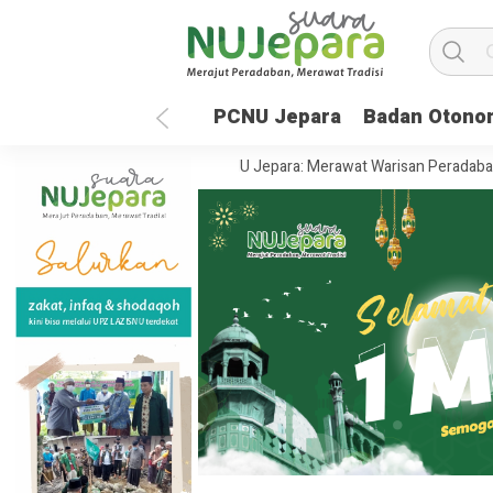
PCNU Jepara
Badan Otono
Global
35 Tahun UNISNU Jepara: Merawat Warisan Peradaban, Menje