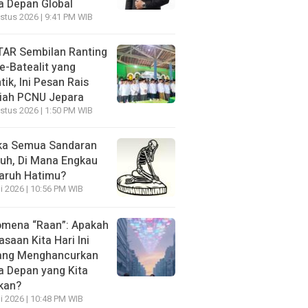
 Depan Global
stus 2026 | 9:41 PM WIB
AR Sembilan Ranting
e-Batealit yang
tik, Ini Pesan Rais
iah PCNU Jepara
stus 2026 | 1:50 PM WIB
ka Semua Sandaran
uh, Di Mana Engkau
aruh Hatimu?
li 2026 | 10:56 PM WIB
mena “Raan”: Apakah
asaan Kita Hari Ini
ang Menghancurkan
 Depan yang Kita
kan?
li 2026 | 10:48 PM WIB