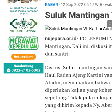
KABAR
· 12 Sep 2022
06:17
WIB
·
wak
Suluk Mantingan V
nujepara.or.id-
PC LESBUMI N
Mantingan. Kali ini, diskusi
dan santri.
Diskusi Suluk mantingan ya
Haul Raden Ajeng Kartini yan
Abidin, memaparkan bahwa u
diperlukan kajian yang koher
sepotong. Tidak pula cukup 
yang dikirim kepada Ny. A