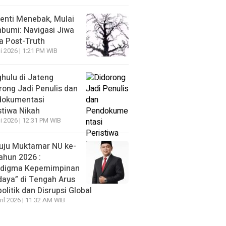
enti Menebak, Mulai
umi: Navigasi Jiwa
ra Post-Truth
li 2026 | 1:21 PM WIB
hulu di Jateng
rong Jadi Penulis dan
dokumentasi
stiwa Nikah
li 2026 | 12:31 PM WIB
ju Muktamar NU ke-
ahun 2026 :
adigma Kepemimpinan
daya” di Tengah Arus
olitik dan Disrupsi Global
ril 2026 | 11:32 AM WIB