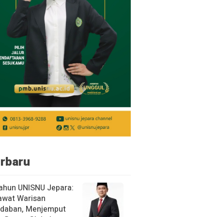
rbaru
ahun UNISNU Jepara:
awat Warisan
daban, Menjemput