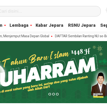
m
Lembaga
Kabar Jepara
RSNU Jepara
Se
mput Masa Depan Global
DAFTAR Sembilan Ranting NU se-Batealit yang