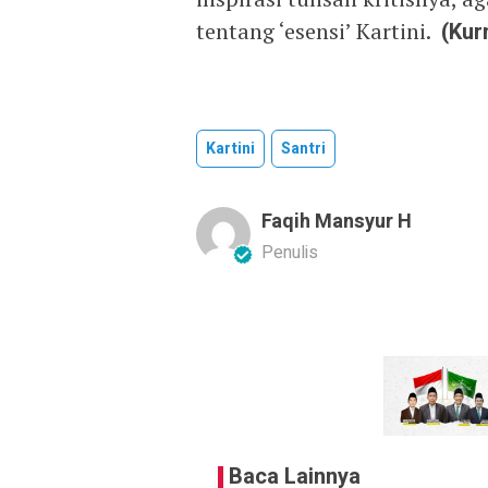
tentang ‘esensi’ Kartini.
(Kur
Kartini
Santri
Faqih Mansyur H
Penulis
Baca Lainnya