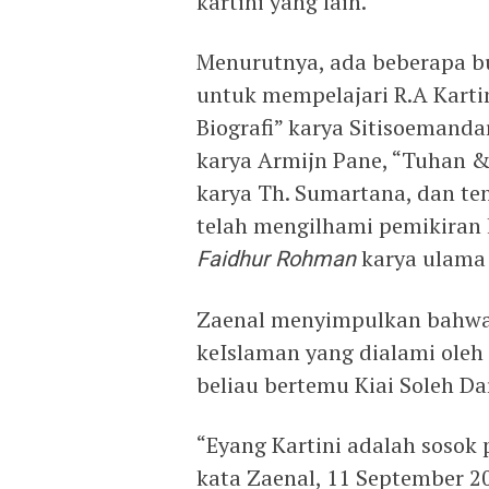
kartini yang lain.
Menurutnya, ada beberapa b
untuk mempelajari R.A Kartin
Biografi” karya Sitisoemandar
karya Armijn Pane, “Tuhan &
karya Th. Sumartana, dan te
telah mengilhami pemikiran k
Faidhur Rohman
karya ulama 
Zaenal menyimpulkan bahwa 
keIslaman yang dialami oleh
beliau bertemu Kiai Soleh Da
“Eyang Kartini adalah sosok
kata Zaenal, 11 September 2