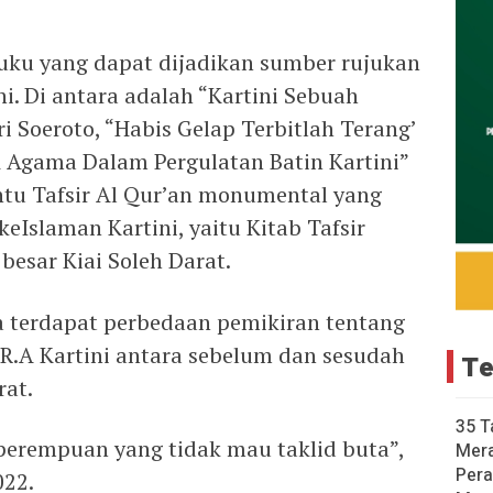
uku yang dapat dijadikan sumber rujukan
i. Di antara adalah “Kartini Sebuah
i Soeroto, “Habis Gelap Terbitlah Terang’
 Agama Dalam Pergulatan Batin Kartini”
ntu Tafsir Al Qur’an monumental yang
eIslaman Kartini, yaitu Kitab Tafsir
besar Kiai Soleh Darat.
terdapat perbedaan pemikiran tentang
 R.A Kartini antara sebelum dan sesudah
Te
rat.
35 T
 perempuan yang tidak mau taklid buta”,
Mer
Pera
022.