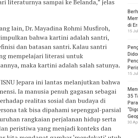
ari literaturnya sampai ke Belanda,” jelas
Berh
Memb
di E
ang lain, Dr. Mayadina Rohmi Musfiroh,
15 Ju
impulkan bahwa kartini adalah santri,
inisi dan batasan santri. Kalau santri
Peng
Dido
ng mempelajari literasi untuk
Pen
nya, maka kartini adalah salah satunya.
Peri
15 Ju
NISNU Jepara ini lantas melanjutkan bahwa
Menu
imensi. Ia manusia penuh gagasan sebagai
35 T
erhadap realitas sosial dan budaya di
Par
persona tak bisa dipahami sepenggal-parsial
“Dig
Geop
uruhan rangkaian perjalanan hidup serta
30 Ap
 dan peristiwa yang menjadi konteks dan
 agar kita mendapat gambar ‘mendekati’ utuh