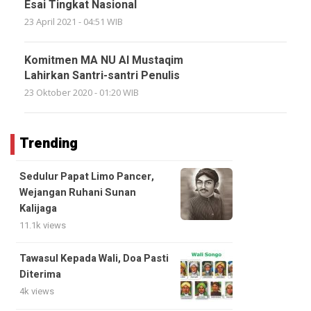
Esai Tingkat Nasional
23 April 2021 - 04:51 WIB
Komitmen MA NU Al Mustaqim
Lahirkan Santri-santri Penulis
23 Oktober 2020 - 01:20 WIB
Trending
Sedulur Papat Limo Pancer,
Wejangan Ruhani Sunan
Kalijaga
11.1k views
Tawasul Kepada Wali, Doa Pasti
Diterima
4k views