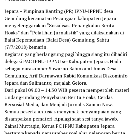
Jepara – Pimpinan Ranting (PR) IPNU-IPPNU desa
Gemulung kecamatan Pecangaan kabupaten Jepara
menyelenggarakan “Sosialisasi Penangkalan Berita
Hoaks” dan “Pelatihan Jurnalistik” yang dilaksanakan di
Balai Kepemudaan (Balai Desa) Gemulung, Sabtu
(7/7/2018) kemarin.
Kegiatan yang berlangsung pagi hingga siang itu dihadiri
delegasi PAC IPNU-IPPNU se-Kabupaten Jepara. Hadir
sebagai narasumber Suwarno Babinkamtibmas Desa
Gemulung, Arif Darmawan Kabid Komunikasi Diskominfo
Jepara dan Sulimanto, majalah Gelora.
Dari pukul 09.00 – 14.30 WIB peserta memperoleh materi
Undang-undang Penyebaran Berita Hoaks, Cerdas
Bersosial Media, dan Menjadi Jurnalis Zaman Now.
Semua peserta antusias menyimak penyampaian yang
disampaikan pemateri. Apalagi saat sesi tanya jawab.
Zainal Muttaqin, Ketua PC IPNU Kabupaten Jepara
bertanya kepada narasumber soal alur pelaporan berita