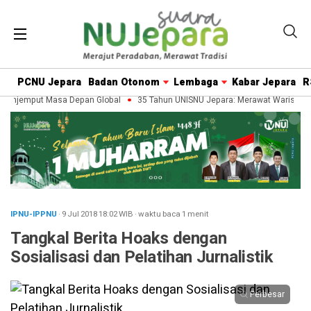
PCNU Jepara
Badan Otonom
Lembaga
Kabar Jepara
R
enjemput Masa Depan Global
35 Tahun UNISNU Jepara: Merawat Warisan Pe
IPNU-IPPNU
· 9 Jul 2018
18:02
WIB
·
waktu baca 1 menit
Tangkal Berita Hoaks dengan
Sosialisasi dan Pelatihan Jurnalistik
Perbesar