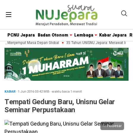
PCNU Jepara
Badan Otonom
Lembaga
Kabar Jepara
R
n, Menjemput Masa Depan Global
35 Tahun UNISNU Jepara: Merawat Warisa
KABAR
· 1 Jun 2016
03:42
WIB
·
waktu baca 1 menit
Tempati Gedung Baru, Unisnu Gelar
Seminar Perpustakaan
Perbesar