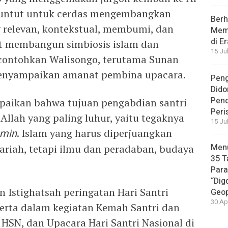
ituntut untuk cerdas mengembangkan
Berh
 relevan, kontekstual, membumi, dan
Memb
di E
t membangun simbiosis islam dan
15 Ju
icontohkan Walisongo, terutama Sunan
 menyampaikan amanat pembina upacara.
Peng
Dido
Pen
mpaikan bahwa tujuan pengabdian santri
Peri
llah yang paling luhur, yaitu tegaknya
15 Ju
amin
. Islam yang harus diperjuangkan
Menu
ariah, tetapi ilmu dan peradaban, budaya
35 T
Par
“Dig
 Istighatsah peringatan Hari Santri
Geop
30 Ap
serta dalam kegiatan Kemah Santri dan
a HSN, dan Upacara Hari Santri Nasional di