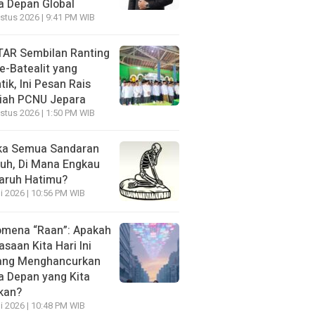
 Depan Global
stus 2026 | 9:41 PM WIB
AR Sembilan Ranting
e-Batealit yang
tik, Ini Pesan Rais
iah PCNU Jepara
stus 2026 | 1:50 PM WIB
ka Semua Sandaran
uh, Di Mana Engkau
aruh Hatimu?
li 2026 | 10:56 PM WIB
mena “Raan”: Apakah
asaan Kita Hari Ini
ang Menghancurkan
 Depan yang Kita
kan?
li 2026 | 10:48 PM WIB