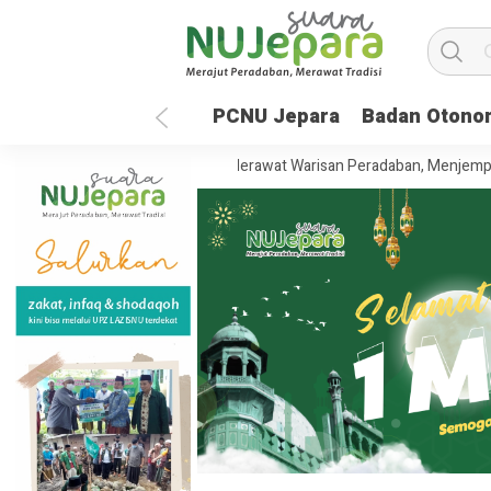
PCNU Jepara
Badan Otono
 Tahun UNISNU Jepara: Merawat Warisan Peradaban, Menjemput Masa D