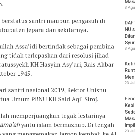
Masa
n.
3 Agu
 berstatus santri maupun pengasuh di
DAFT
abupaten Jepara dan sekitarnya.
NU s
Dilan
Syur
dullah Assa’idi bertindak sebagai pembina
3 Agu
g tidak terlepaskan dari resolusi jihad
tussyekh KH Hasyim Asy’ari, Rais Akbar
Keti
Runt
tober 1945.
Men
23 Ju
i santri nasional 2019, Rektor Unisnu
ua Umum PBNU KH Said Aqil Siroj.
Feno
Kebi
Sed
alah memperjuangkan tegak lestarinya
Masa
jama’ah
yaitu islam bermazhab. Di tengah
Impi
23 Ju
 yang menggemakan jargon kembali ke Al