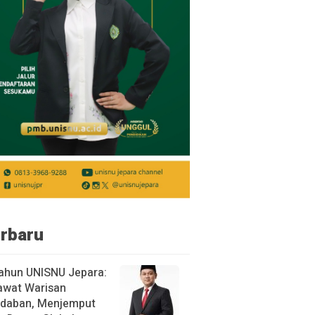
rbaru
ahun UNISNU Jepara:
awat Warisan
daban, Menjemput