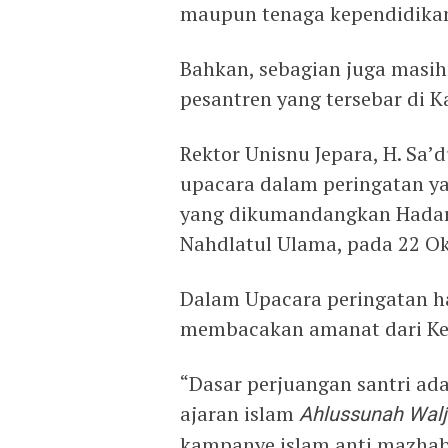
maupun tenaga kependidika
Bahkan, sebagian juga masih
pesantren yang tersebar di K
Rektor Unisnu Jepara, H. Sa’
upacara dalam peringatan yan
yang dikumandangkan Hadara
Nahdlatul Ulama, pada 22 Ok
Dalam Upacara peringatan har
membacakan amanat dari Ket
“Dasar perjuangan santri ad
ajaran islam
Ahlussunah Wal
kampanye islam anti mazhab