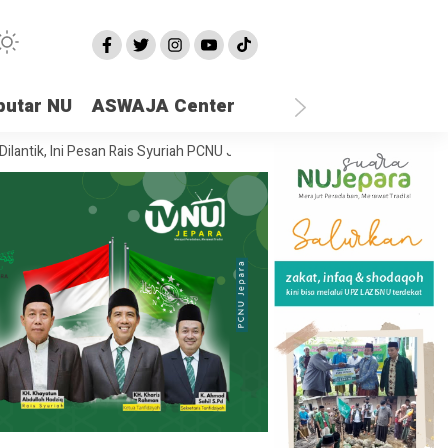
putar NU
ASWAJA Center
ni Pesan Rais Syuriah PCNU Jepara
Ketika Semua Sandaran Runtuh, D