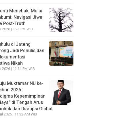
enti Menebak, Mulai
umi: Navigasi Jiwa
ra Post-Truth
li 2026 | 1:21 PM WIB
hulu di Jateng
rong Jadi Penulis dan
dokumentasi
stiwa Nikah
li 2026 | 12:31 PM WIB
ju Muktamar NU ke-
ahun 2026 :
adigma Kepemimpinan
daya” di Tengah Arus
olitik dan Disrupsi Global
ril 2026 | 11:32 AM WIB