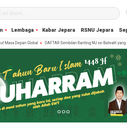
m
Lembaga
Kabar Jepara
RSNU Jepara
Se
epan Global
DAFTAR Sembilan Ranting NU se-Batealit yang Dilantik, I