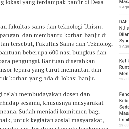
ng lokasi yang terdampak banjir di Desa
Masa
3 Agu
DAFT
an fakultas sains dan teknologi Unisnu
NU s
 lapangan dan membantu korban banjir di
Dilan
Syur
an tersebut, Fakultas Sains dan Teknologi
3 Agu
bantuan beberupa 600 nasi bungkus dan
 para pengungsi. Bantuan diserahkan
Keti
Runt
Ansor Jepara yang turut memantau dan
Men
uk korban yang ada di lokasi banjir.
23 Ju
ogi telah membudayakan dosen dan
Feno
Kebi
erhadap sesama, khususnya masyarakat
Sed
encana. Sudah menjadi komitmen bagi
Masa
aik, untuk kegiatan sosial masyarakat,
Impi
23 Ju
an perhatian, terutama kepada lingkungan