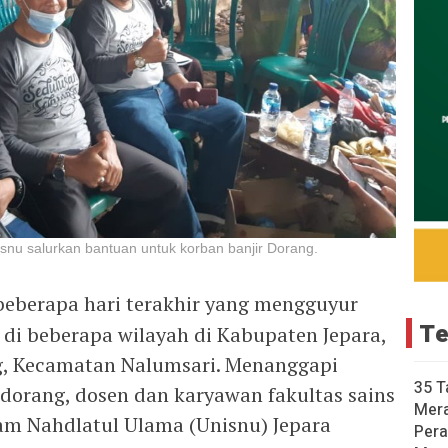
snu salurkan bantuan untuk korban banjir Dorang.
beberapa hari terakhir yang mengguyur
Te
 di beberapa wilayah di Kabupaten Jepara,
ng, Kecamatan Nalumsari. Menanggapi
35 T
 dorang, dosen dan karyawan fakultas sains
Mer
lam Nahdlatul Ulama (Unisnu) Jepara
Pera