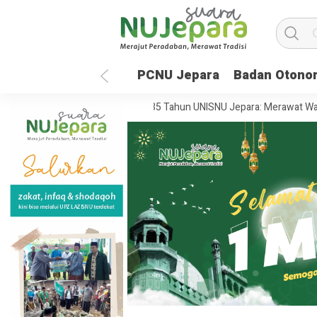
PCNU Jepara
Badan Otono
t Masa Depan Global
35 Tahun UNISNU Jepara: Merawat Warisan Per