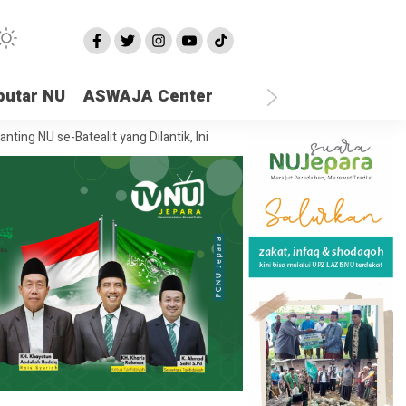
putar NU
ASWAJA Center
-Batealit yang Dilantik, Ini Pesan Rais Syuriah PCNU Jepara
Ketika 