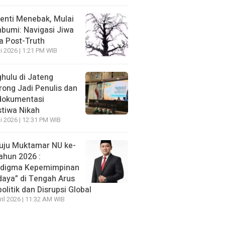
enti Menebak, Mulai
umi: Navigasi Jiwa
ra Post-Truth
li 2026 | 1:21 PM WIB
hulu di Jateng
rong Jadi Penulis dan
dokumentasi
stiwa Nikah
li 2026 | 12:31 PM WIB
ju Muktamar NU ke-
ahun 2026 :
adigma Kepemimpinan
daya” di Tengah Arus
olitik dan Disrupsi Global
ril 2026 | 11:32 AM WIB