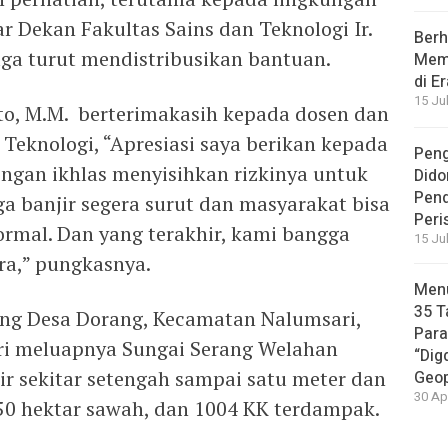
ar Dekan Fakultas Sains dan Teknologi Ir.
Berh
uga turut mendistribusikan bantuan.
Memb
di E
15 Ju
nto, M.M. berterimakasih kepada dosen dan
Teknologi, “Apresiasi saya berikan kepada
Peng
ngan ikhlas menyisihkan rizkinya untuk
Dido
Pen
ga banjir segera surut dan masyarakat bisa
Peri
ormal. Dan yang terakhir, kami bangga
15 Ju
a,” pungkasnya.
Menu
35 T
ang Desa Dorang, Kecamatan Nalumsari,
Par
ari meluapnya Sungai Serang Welahan
“Dig
ir sekitar setengah sampai satu meter dan
Geop
30 Ap
0 hektar sawah, dan 1004 KK terdampak.