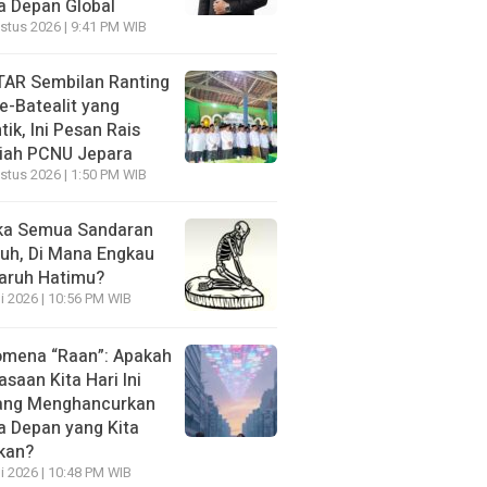
 Depan Global
stus 2026 | 9:41 PM WIB
AR Sembilan Ranting
e-Batealit yang
tik, Ini Pesan Rais
iah PCNU Jepara
stus 2026 | 1:50 PM WIB
ka Semua Sandaran
uh, Di Mana Engkau
aruh Hatimu?
li 2026 | 10:56 PM WIB
mena “Raan”: Apakah
asaan Kita Hari Ini
ang Menghancurkan
 Depan yang Kita
kan?
li 2026 | 10:48 PM WIB