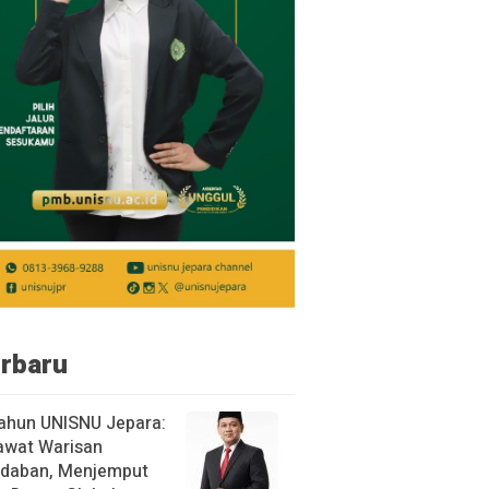
rbaru
ahun UNISNU Jepara:
awat Warisan
daban, Menjemput