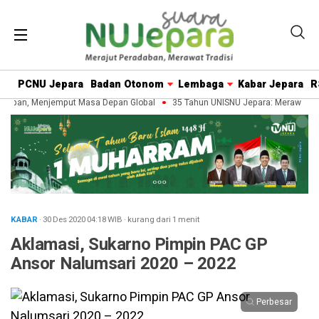
PCNU Jepara
Badan Otonom
Lembaga
Kabar Jepara
R
aban, Menjemput Masa Depan Global
35 Tahun UNISNU Jepara: Merawat War
KABAR
· 30 Des 2020
04:18
WIB
·
kurang dari 1 menit
Aklamasi, Sukarno Pimpin PAC GP
Ansor Nalumsari 2020 – 2022
Perbesar