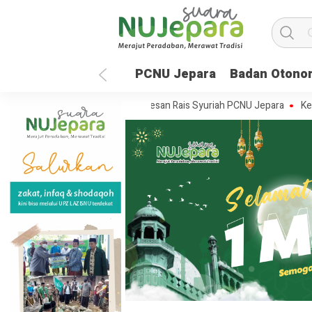
PCNU Jepara
Badan Otono
Batealit yang Dilantik, Ini Pesan Rais Syuriah PCNU Jepara
Ketika S