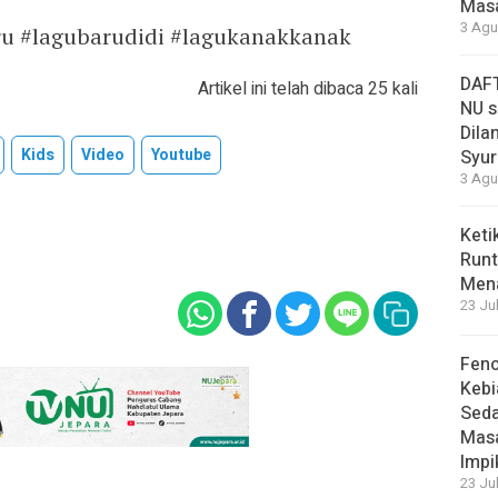
Masa
3 Agu
ru #lagubarudidi #lagukanakkanak
DAFT
Artikel ini telah dibaca 25 kali
NU s
Dilan
Kids
Video
Youtube
Syur
3 Agu
Keti
Runt
Men
23 Ju
Feno
Kebi
Sed
Masa
Impi
23 Ju