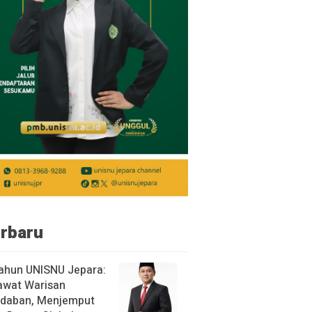
rbaru
ahun UNISNU Jepara:
awat Warisan
daban, Menjemput