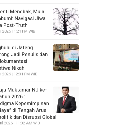
enti Menebak, Mulai
umi: Navigasi Jiwa
ra Post-Truth
li 2026 | 1:21 PM WIB
hulu di Jateng
rong Jadi Penulis dan
dokumentasi
stiwa Nikah
li 2026 | 12:31 PM WIB
ju Muktamar NU ke-
ahun 2026 :
adigma Kepemimpinan
daya” di Tengah Arus
olitik dan Disrupsi Global
ril 2026 | 11:32 AM WIB