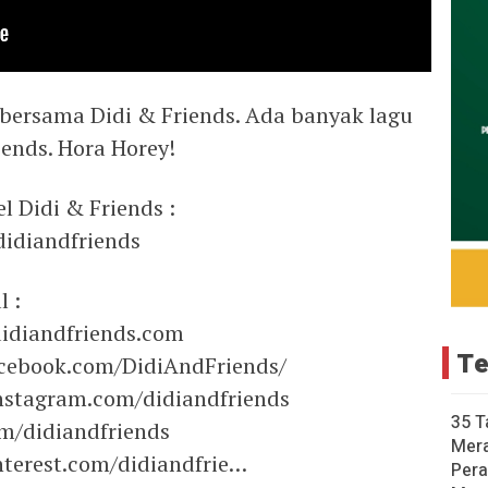
bersama Didi & Friends. Ada banyak lagu
ends. Hora Horey!
l Didi & Friends :
idiandfriends
l :
idiandfriends.com
Te
acebook.com/DidiAndFriends/
nstagram.com/didiandfriends
35 T
om/didiandfriends
Mer
nterest.com/didiandfrie…
Pera