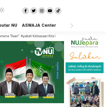
putar NU
ASWAJA Center
Raan”: Apakah Kebiasaan Kita Hari Ini Sedang Menghancurkan Masa Depa