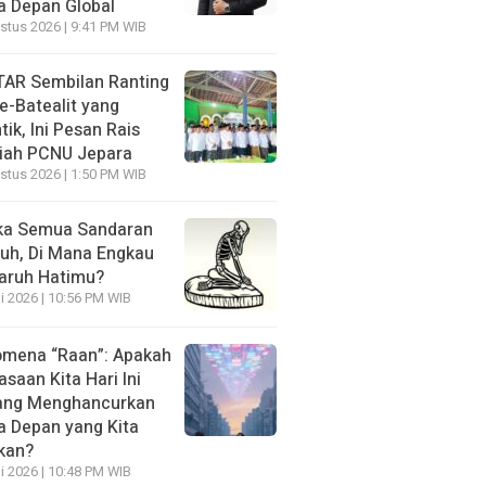
 Depan Global
stus 2026 | 9:41 PM WIB
AR Sembilan Ranting
e-Batealit yang
tik, Ini Pesan Rais
iah PCNU Jepara
stus 2026 | 1:50 PM WIB
ka Semua Sandaran
uh, Di Mana Engkau
aruh Hatimu?
li 2026 | 10:56 PM WIB
mena “Raan”: Apakah
asaan Kita Hari Ini
ang Menghancurkan
 Depan yang Kita
kan?
li 2026 | 10:48 PM WIB