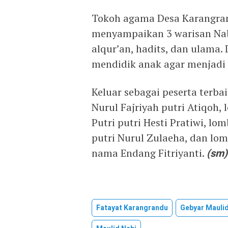
Tokoh agama Desa Karangran
menyampaikan 3 warisan Nab
alqur’an, hadits, dan ulama. 
mendidik anak agar menjadi 
Keluar sebagai peserta terb
Nurul Fajriyah putri Atiqoh, 
Putri putri Hesti Pratiwi, lo
putri Nurul Zulaeha, dan lo
nama Endang Fitriyanti.
(sm)
Fatayat Karangrandu
Gebyar Maulid