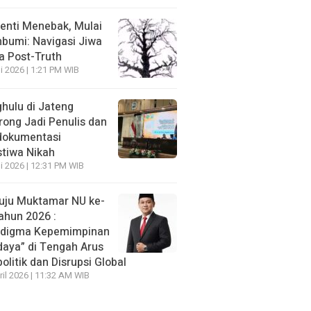
enti Menebak, Mulai
umi: Navigasi Jiwa
ra Post-Truth
li 2026 | 1:21 PM WIB
hulu di Jateng
rong Jadi Penulis dan
dokumentasi
stiwa Nikah
li 2026 | 12:31 PM WIB
ju Muktamar NU ke-
ahun 2026 :
adigma Kepemimpinan
daya” di Tengah Arus
olitik dan Disrupsi Global
ril 2026 | 11:32 AM WIB