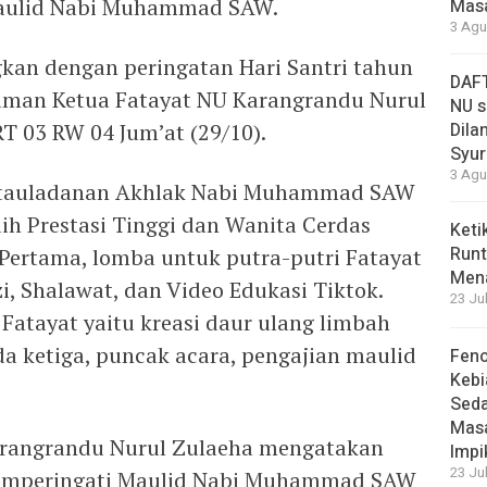
aulid Nabi Muhammad SAW.
Masa
3 Agu
kan dengan peringatan Hari Santri tahun
DAFT
iaman Ketua Fatayat NU Karangrandu Nurul
NU s
T 03 RW 04 Jum’at (29/10).
Dilan
Syur
3 Agu
Ketauladanan Akhlak Nabi Muhammad SAW
h Prestasi Tinggi dan Wanita Cerdas
Keti
Runt
. Pertama, lomba untuk putra-putri Fatayat
Men
i, Shalawat, dan Video Edukasi Tiktok.
23 Ju
Fatayat yaitu kreasi daur ulang limbah
 ketiga, puncak acara, pengajian maulid
Feno
Kebi
Sed
Masa
arangrandu Nurul Zulaeha mengatakan
Impi
23 Ju
memperingati Maulid Nabi Muhammad SAW