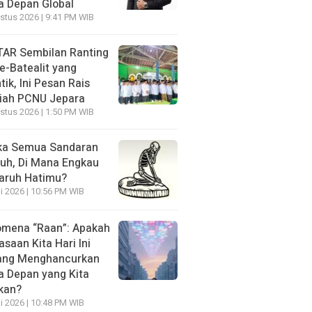
 Depan Global
stus 2026 | 9:41 PM WIB
AR Sembilan Ranting
e-Batealit yang
tik, Ini Pesan Rais
iah PCNU Jepara
stus 2026 | 1:50 PM WIB
ka Semua Sandaran
uh, Di Mana Engkau
aruh Hatimu?
li 2026 | 10:56 PM WIB
mena “Raan”: Apakah
asaan Kita Hari Ini
ang Menghancurkan
 Depan yang Kita
kan?
li 2026 | 10:48 PM WIB