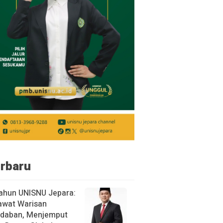
rbaru
ahun UNISNU Jepara:
awat Warisan
daban, Menjemput