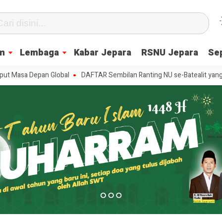
m
Lembaga
Kabar Jepara
RSNU Jepara
Se
epan Global
DAFTAR Sembilan Ranting NU se-Batealit yang Dilantik, I