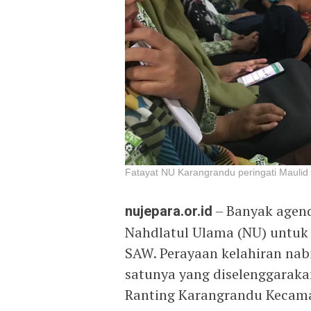
Fatayat NU Karangrandu peringati Maulid
nujepara.or.id
– Banyak agend
Nahdlatul Ulama (NU) untu
SAW. Perayaan kelahiran nab
satunya yang diselenggaraka
Ranting Karangrandu Kecama