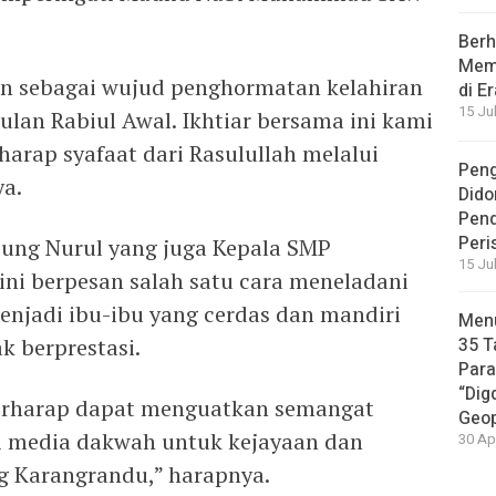
Berh
Memb
an sebagai wujud penghormatan kelahiran
di E
15 Ju
ulan Rabiul Awal. Ikhtiar bersama ini kami
harap syafaat dari Rasulullah melalui
Peng
ya.
Dido
Pen
Peri
ung Nurul yang juga Kepala SMP
15 Ju
ini berpesan salah satu cara meneladani
enjadi ibu-ibu yang cerdas dan mandiri
Menu
k berprestasi.
35 T
Par
“Dig
 berharap dapat menguatkan semangat
Geop
ai media dakwah untuk kejayaan dan
30 Ap
g Karangrandu,” harapnya.