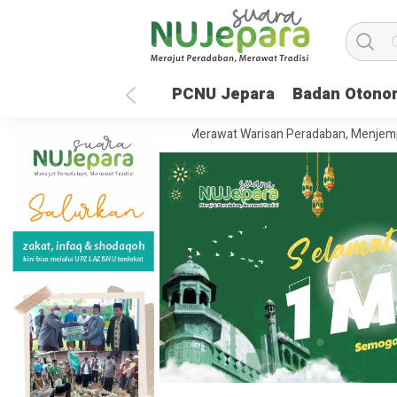
PCNU Jepara
Badan Otono
 Tahun UNISNU Jepara: Merawat Warisan Peradaban, Menjemput Masa D