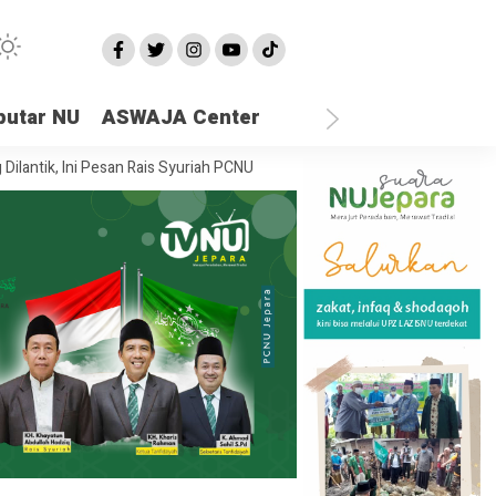
putar NU
ASWAJA Center
ni Pesan Rais Syuriah PCNU Jepara
Ketika Semua Sandaran Runtuh, D