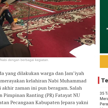
 Nabi dengan berbagai kegiatan.
a yang dilakukan warga dan Jam’iyah
Te
k merayakan kelahiran Nabi Muhammad
i akhir zaman ini pun beragam. Salah
35 T
n Pimpinan Ranting (PR) Fatayat NU
Mer
tan Pecangaan Kabupaten Jepara yakni
Pera