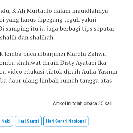
du, K Ali Murtadlo dalam mauidlahnya
i yang harus dipegang teguh yakni
Di samping itu ia juga berbagi tips seputar
shalih dan shalihah.
aik lomba baca albarjanzi Mareta Zahwa
lomba shalawat diraih Disty Ayataci Ika
mba video edukasi tiktok diraih Aulia Yasmin
mba daur ulang limbah rumah tangga atas
Artikel ini telah dibaca 35 kali
 Nabi
Hari Santri
Hari Santri Nasional