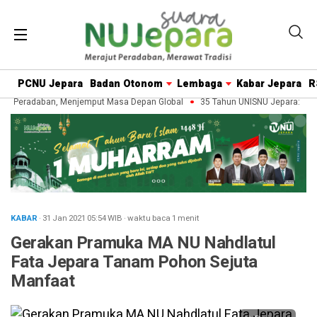
PCNU Jepara
Badan Otonom
Lembaga
Kabar Jepara
R
n Peradaban, Menjemput Masa Depan Global
35 Tahun UNISNU Jepara: Mera
KABAR
· 31 Jan 2021
05:54
WIB
·
waktu baca 1 menit
Gerakan Pramuka MA NU Nahdlatul
Fata Jepara Tanam Pohon Sejuta
Manfaat