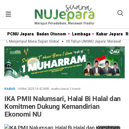
PCNU Jepara
Badan Otonom
Lembaga
Kabar Jepara
R
an, Menjemput Masa Depan Global
35 Tahun UNISNU Jepara: Merawat Waris
KABAR
· 14 Mei 2023
14:42
WIB
·
waktu baca 1 menit
IKA PMII Nalumsari, Halal Bi Halal dan
Komitmen Dukung Kemandirian
Ekonomi NU