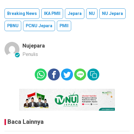
Breaking News
IKA PMII
Jepara
NU
NU Jepara
PBNU
PCNU Jepara
PMII
Nujepara
Penulis
Baca Lainnya