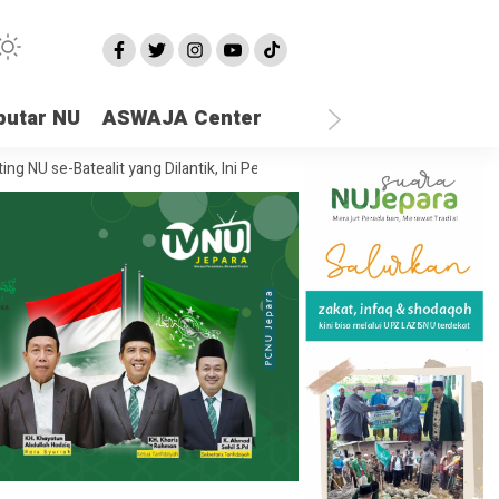
putar NU
ASWAJA Center
atealit yang Dilantik, Ini Pesan Rais Syuriah PCNU Jepara
Ketika Se