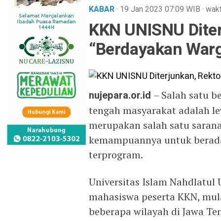
KABAR
· 19 Jan 2023
07:09
WIB
·
wakt
KKN UNISNU Diter
“Berdayakan Warg
nujepara.or.id
– Salah satu b
tengah masyarakat adalah le
merupakan salah satu saran
kemampuannya untuk beradapt
terprogram.
Universitas Islam Nahdlatul
mahasiswa peserta KKN, mula
beberapa wilayah di Jawa Te