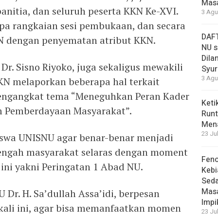
Masa
anitia, dan seluruh peserta KKN Ke-XVI.
3 Agu
pa rangkaian sesi pembukaan, dan secara
DAFT
KN dengan penyematan atribut KKN.
NU s
Dilan
r. Sisno Riyoko, juga sekaligus mewakili
Syur
3 Agu
KN melaporkan beberapa hal terkait
 mengangkat tema “Meneguhkan Peran Kader
Keti
m Pemberdayaan Masyarakat”.
Runt
Men
23 Ju
siswa UNISNU agar benar-benar menjadi
tengah masyarakat selaras dengan moment
Feno
ini yakni Peringatan 1 Abad NU.
Kebi
Sed
Masa
 Dr. H. Sa’dullah Assa’idi, berpesan
Impi
kali ini, agar bisa memanfaatkan momen
23 Ju