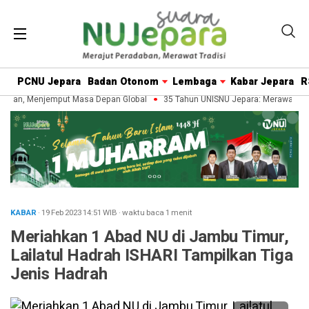
PCNU Jepara
Badan Otonom
Lembaga
Kabar Jepara
R
ban, Menjemput Masa Depan Global
35 Tahun UNISNU Jepara: Merawat Wari
KABAR
· 19 Feb 2023
14:51
WIB
·
waktu baca 1 menit
Meriahkan 1 Abad NU di Jambu Timur,
Lailatul Hadrah ISHARI Tampilkan Tiga
Jenis Hadrah