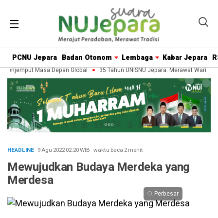
PCNU Jepara
Badan Otonom
Lembaga
Kabar Jepara
R
Menjemput Masa Depan Global
35 Tahun UNISNU Jepara: Merawat Warisan Pe
HEADLINE
· 9 Agu 2022
02:20
WIB
·
waktu baca 2 menit
Mewujudkan Budaya Merdeka yang
Merdesa
Perbesar