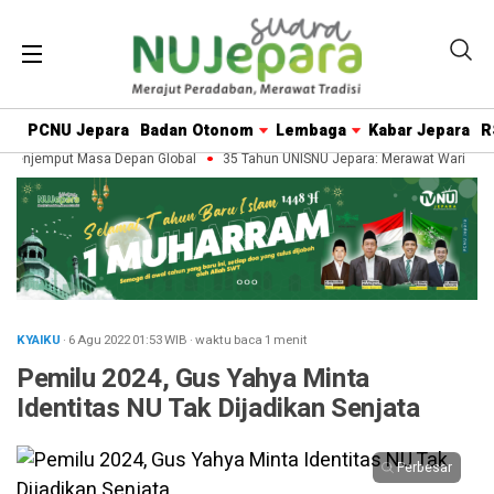
PCNU Jepara
Badan Otonom
Lembaga
Kabar Jepara
R
Menjemput Masa Depan Global
35 Tahun UNISNU Jepara: Merawat Warisan P
KYAIKU
· 6 Agu 2022
01:53
WIB
·
waktu baca 1 menit
Pemilu 2024, Gus Yahya Minta
Identitas NU Tak Dijadikan Senjata
Perbesar