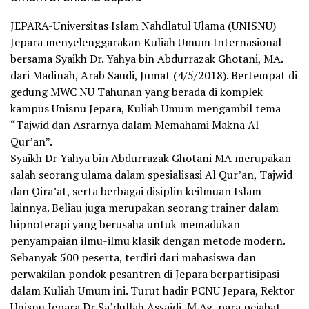
JEPARA-Universitas Islam Nahdlatul Ulama (UNISNU)
Jepara menyelenggarakan Kuliah Umum Internasional
bersama Syaikh Dr. Yahya bin Abdurrazak Ghotani, MA.
dari Madinah, Arab Saudi, Jumat (4/5/2018). Bertempat di
gedung MWC NU Tahunan yang berada di komplek
kampus Unisnu Jepara, Kuliah Umum mengambil tema
“Tajwid dan Asrarnya dalam Memahami Makna Al
Qur’an”.
Syaikh Dr Yahya bin Abdurrazak Ghotani MA merupakan
salah seorang ulama dalam spesialisasi Al Qur’an, Tajwid
dan Qira’at, serta berbagai disiplin keilmuan Islam
lainnya. Beliau juga merupakan seorang trainer dalam
hipnoterapi yang berusaha untuk memadukan
penyampaian ilmu-ilmu klasik dengan metode modern.
Sebanyak 500 peserta, terdiri dari mahasiswa dan
perwakilan pondok pesantren di Jepara berpartisipasi
dalam Kuliah Umum ini. Turut hadir PCNU Jepara, Rektor
Unisnu Jepara Dr Sa’dullah Assaidi, M Ag, para pejabat