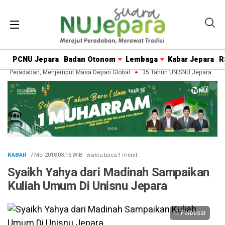
PCNU Jepara
Badan Otonom
Lembaga
Kabar Jepara
R
n Peradaban, Menjemput Masa Depan Global
35 Tahun UNISNU Jepara: Mera
KABAR
· 7 Mei 2018
03:16
WIB
·
waktu baca 1 menit
Syaikh Yahya dari Madinah Sampaikan
Kuliah Umum Di Unisnu Jepara
Perbesar