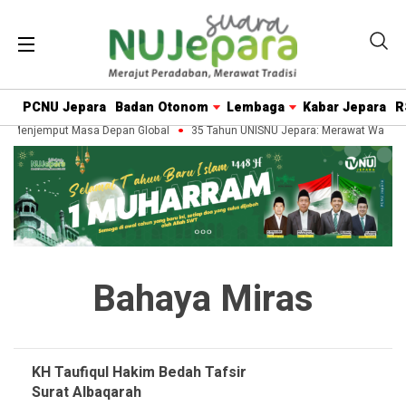
PCNU Jepara
Badan Otonom
Lembaga
Kabar Jepara
R
n, Menjemput Masa Depan Global
35 Tahun UNISNU Jepara: Merawat Warisan
Bahaya Miras
KH Taufiqul Hakim Bedah Tafsir
Surat Albaqarah