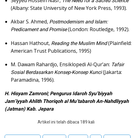
Seyyed Hossein Nasr,
The Need for a Sacred Science
(Albany: State University of New York Press, 1993).
Akbar S. Ahmed,
Postmodernism and Islam:
Predicament and Promise
(London: Routledge, 1992).
Hassan Hathout,
Reading the Muslim Mind
(Plainfield:
American Trust Publications, 1995)
M. Dawam Rahardjo, Ensiklopedi Al-Qur’an:
Tafsir
Sosial Berdasarkan Konsep-Konsep Kunci
(Jakarta:
Paramadina, 1996).
H. Hisyam Zamroni; Pengurus Idaroh Syu’biyyah
Jam’iyyah Ahlith Thoriqoh al Mu’tabaroh An-Nahdliyyah
(Jatman) Kab. Jepara
Artikel ini telah dibaca 189 kali