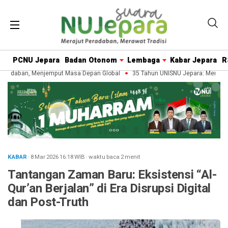
PCNU Jepara
Badan Otonom
Lembaga
Kabar Jepara
R
adaban, Menjemput Masa Depan Global
35 Tahun UNISNU Jepara: Merawat W
KABAR
· 8 Mar 2026
16:18
WIB
·
waktu baca 2 menit
Tantangan Zaman Baru: Eksistensi “Al-
Qur’an Berjalan” di Era Disrupsi Digital
dan Post-Truth