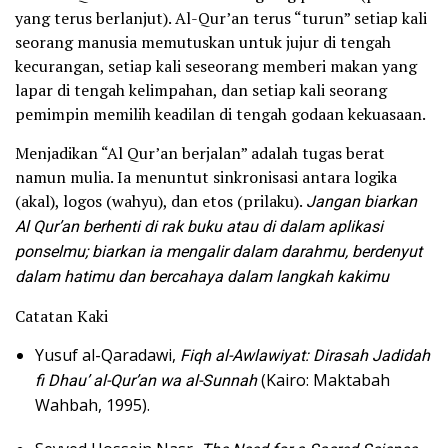
yang terus berlanjut). Al-Qur’an terus “turun” setiap kali
seorang manusia memutuskan untuk jujur di tengah
kecurangan, setiap kali seseorang memberi makan yang
lapar di tengah kelimpahan, dan setiap kali seorang
pemimpin memilih keadilan di tengah godaan kekuasaan.
Menjadikan “Al Qur’an berjalan” adalah tugas berat
namun mulia. Ia menuntut sinkronisasi antara logika
(akal), logos (wahyu), dan etos (prilaku).
Jangan biarkan
Al Qur’an berhenti di rak buku atau di dalam aplikasi
ponselmu; biarkan ia mengalir dalam darahmu, berdenyut
dalam hatimu dan bercahaya dalam langkah kakimu
Catatan Kaki
Yusuf al-Qaradawi,
Fiqh al-Awlawiyat: Dirasah Jadidah
fi Dhau’ al-Qur’an wa al-Sunnah
(Kairo: Maktabah
Wahbah, 1995).