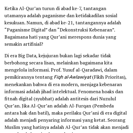
Ketika Al-Qur’an turun di abad ke-7, tantangan
utamanya adalah paganisme dan ketidakadilan sosial
kesukuan. Namun, di abad ke-21, tantangannya adalah
“Paganisme Digital” dan “Dekonstruksi Kebenaran”.
Bagaimana hati yang Qur’ani merespons dunia yang
semakin artifisial?
Di era Big Data, kejujuran bukan lagi sekadar tidak
berbohong secara lisan, melainkan bagaimana kita
mengelola informasi. Prof. Yusuf al-Qaradawi, dalam
pemikirannya tentang
Fiqh al-Awlawiyat
(Fikih Prioritas),
menekankan bahwa di era modern, menjaga kebenaran
informasi adalah jihad intelektual. Fenomena hoaks dan
fitnah digital (syubhat) adalah antitesis dari Nuzulul
Qur’an. Jika Al-Qur’an adalah Al-Furqan (Pembeda
antara hak dan batil), maka perilaku Qur’ani di era digital
adalah menjadi penyaring informasi yang ketat. Seorang
Muslim yang hatinya adalah Al-Qur’an tidak akan menjadi