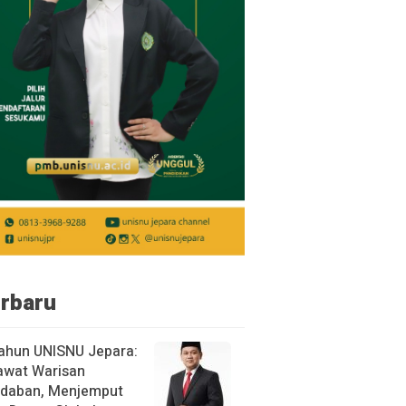
rbaru
ahun UNISNU Jepara:
awat Warisan
daban, Menjemput