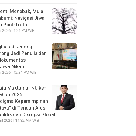
enti Menebak, Mulai
umi: Navigasi Jiwa
ra Post-Truth
li 2026 | 1:21 PM WIB
hulu di Jateng
rong Jadi Penulis dan
dokumentasi
stiwa Nikah
li 2026 | 12:31 PM WIB
ju Muktamar NU ke-
ahun 2026 :
adigma Kepemimpinan
daya” di Tengah Arus
olitik dan Disrupsi Global
ril 2026 | 11:32 AM WIB