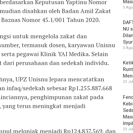
n berdasarkan Keputusan Yaptinu Nomor
Masa
3 Agu
mudian disahkan oleh Badan Amil Zakat
K Baznas Nomor 45.1/001 Tahun 2020.
DAFT
NU s
ungsi untuk mengelola zakat dan
Dilan
Syur
 sumber, termasuk dosen, karyawan Unisnu
3 Agu
 serta pegawai Klinik YAI Medika. Selain
t dari perusahaan dan sedekah individu.
Keti
Runt
Men
hnya, UPZ Unisnu Jepara mencatatkan
23 Ju
n infaq/sedekah sebesar Rp1.255.887.668
 Rinciannya, penghimpunan zakat pada
Feno
Kebi
, yang terus meningkat menjadi
Sed
Masa
Impi
23 Ju
mpul melonjak menjadi Rp124.837.569, dan