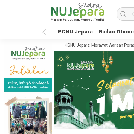
PCNU Jepara
Badan Otono
an Global
35 Tahun UNISNU Jepara: Merawat Warisan Peradaban, Me