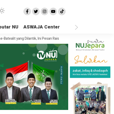
putar NU
ASWAJA Center
ang Dilantik, Ini Pesan Rais Syuriah PCNU Jepara
Ketika Semua Sand