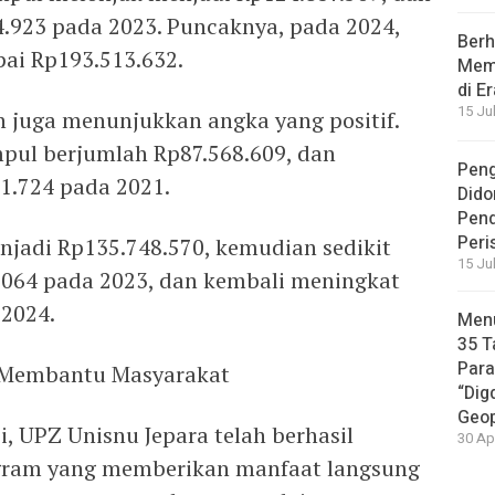
4.923 pada 2023. Puncaknya, pada 2024,
Berh
ai Rp193.513.632.
Memb
di E
15 Ju
 juga menunjukkan angka yang positif.
pul berjumlah Rp87.568.609, dan
Peng
1.724 pada 2021.
Dido
Pen
Peri
njadi Rp135.748.570, kemudian sedikit
15 Ju
064 pada 2023, dan kembali meningkat
 2024.
Menu
35 T
Par
 Membantu Masyarakat
“Dig
Geop
, UPZ Unisnu Jepara telah berhasil
30 Ap
gram yang memberikan manfaat langsung