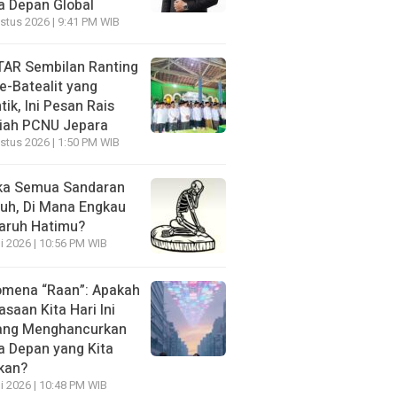
 Depan Global
stus 2026 | 9:41 PM WIB
AR Sembilan Ranting
e-Batealit yang
tik, Ini Pesan Rais
iah PCNU Jepara
stus 2026 | 1:50 PM WIB
ka Semua Sandaran
uh, Di Mana Engkau
aruh Hatimu?
li 2026 | 10:56 PM WIB
mena “Raan”: Apakah
asaan Kita Hari Ini
ang Menghancurkan
 Depan yang Kita
kan?
li 2026 | 10:48 PM WIB