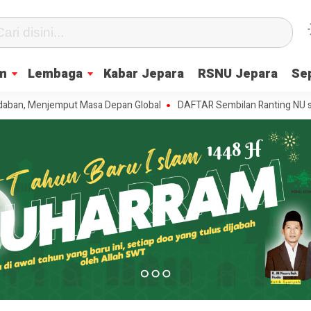
m
Lembaga
Kabar Jepara
RSNU Jepara
Se
njemput Masa Depan Global
DAFTAR Sembilan Ranting NU se-Batealit y