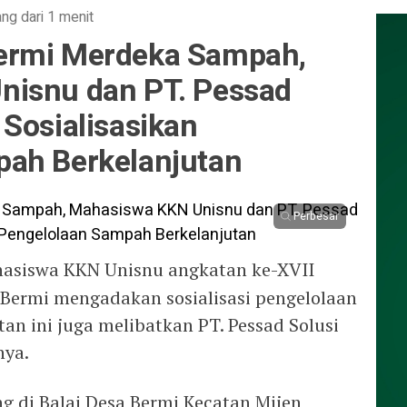
ang dari 1 menit
ermi Merdeka Sampah,
nisnu dan PT. Pessad
Sosialisasikan
ah Berkelanjutan
Perbesar
asiswa KKN Unisnu angkatan ke-XVII
Bermi mengadakan sosialisasi pengelolaan
an ini juga melibatkan PT. Pessad Solusi
nya.
g di Balai Desa Bermi Kecatan Mijen