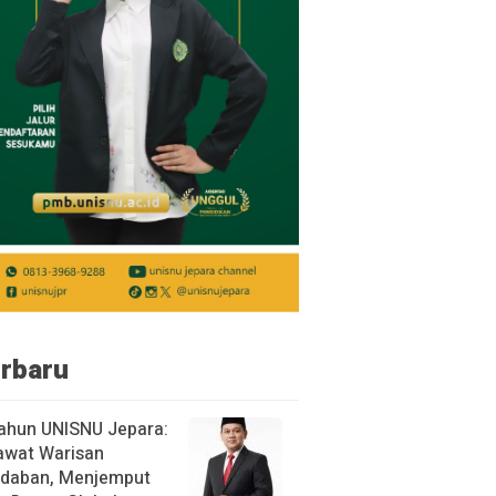
rbaru
ahun UNISNU Jepara:
awat Warisan
daban, Menjemput