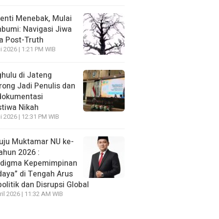
enti Menebak, Mulai
umi: Navigasi Jiwa
ra Post-Truth
li 2026 | 1:21 PM WIB
hulu di Jateng
rong Jadi Penulis dan
dokumentasi
stiwa Nikah
li 2026 | 12:31 PM WIB
ju Muktamar NU ke-
ahun 2026 :
adigma Kepemimpinan
daya” di Tengah Arus
olitik dan Disrupsi Global
ril 2026 | 11:32 AM WIB