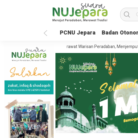
PCNU Jepara
Badan Otono
5 Tahun UNISNU Jepara: Merawat Warisan Peradaban, Menjemput Masa 