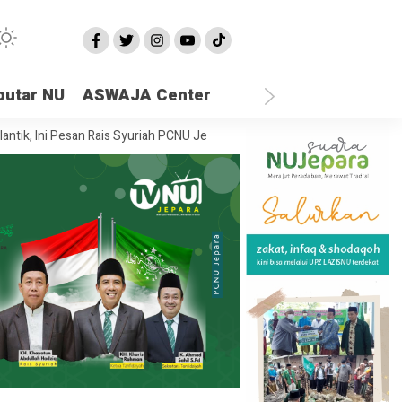
putar NU
ASWAJA Center
Ini Pesan Rais Syuriah PCNU Jepara
Ketika Semua Sandaran Runtuh, 