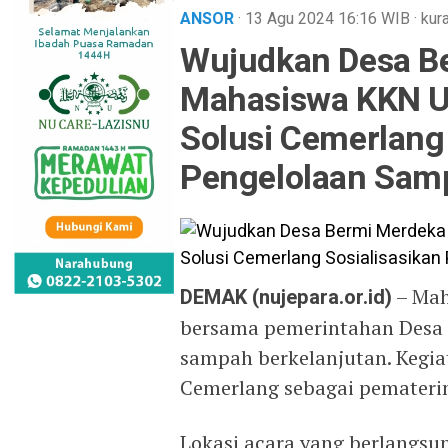
ANSOR
· 13 Agu 2024
16:16
WIB
·
kur
Wujudkan Desa B
Mahasiswa KKN U
Solusi Cemerlang 
Pengelolaan Samp
DEMAK (nujepara.or.id)
– Mah
bersama pemerintahan Desa 
sampah berkelanjutan. Kegiat
Cemerlang sebagai pemateri
Lokasi acara yang berlangsun