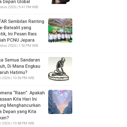
 Depan Global
stus 2026 | 9:41 PM WIB
AR Sembilan Ranting
e-Batealit yang
tik, Ini Pesan Rais
iah PCNU Jepara
stus 2026 | 1:50 PM WIB
ka Semua Sandaran
uh, Di Mana Engkau
aruh Hatimu?
li 2026 | 10:56 PM WIB
mena “Raan”: Apakah
asaan Kita Hari Ini
ang Menghancurkan
 Depan yang Kita
kan?
li 2026 | 10:48 PM WIB