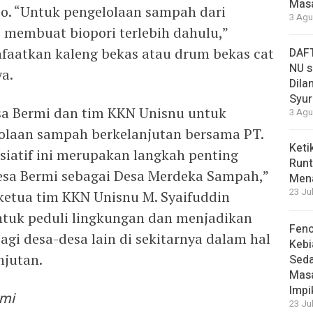
Masa
eo. “Untuk pengelolaan sampah dari
3 Agu
i membuat biopori terlebih dahulu,”
faatkan kaleng bekas atau drum bekas cat
DAFT
NU s
a.
Dilan
Syur
a Bermi dan tim KKN Unisnu untuk
3 Agu
olaan sampah berkelanjutan bersama PT.
Keti
isiatif ini merupakan langkah penting
Runt
sa Bermi sebagai Desa Merdeka Sampah,”
Men
23 Ju
 ketua tim KKN Unisnu M. Syaifuddin
ntuk peduli lingkungan dan menjadikan
Feno
gi desa-desa lain di sekitarnya dalam hal
Kebi
njutan.
Sed
Masa
Impi
rmi
23 Ju