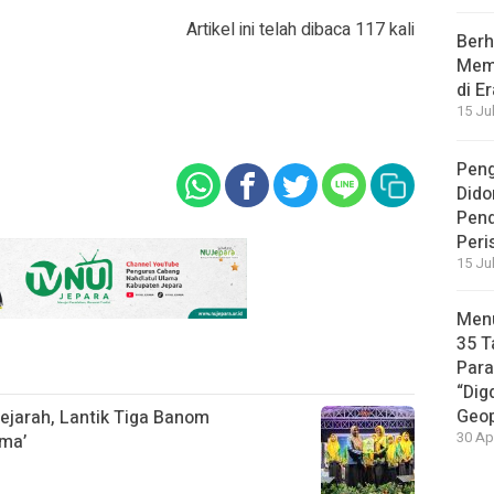
Artikel ini telah dibaca 117 kali
Berh
Memb
di E
15 Ju
Peng
Dido
Pen
Peri
15 Ju
Menu
35 T
Par
“Dig
Geop
jarah, Lantik Tiga Banom
30 Ap
ima’