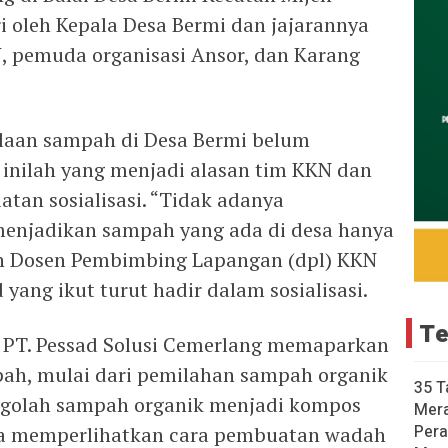
i oleh Kepala Desa Bermi dan jajarannya
, pemuda organisasi Ansor, dan Karang
olaan sampah di Desa Bermi belum
l inilah yang menjadi alasan tim KKN dan
tan sosialisasi. “Tidak adanya
enjadikan sampah yang ada di desa hanya
uh Dosen Pembimbing Lapangan (dpl) KKN
ng ikut turut hadir dalam sosialisasi.
Te
i PT. Pessad Solusi Cemerlang memaparkan
ah, mulai dari pemilahan sampah organik
35 T
ngolah sampah organik menjadi kompos
Mer
Pera
uga memperlihatkan cara pembuatan wadah