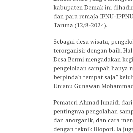
kabupaten Demak ini dihadir
dan para remaja IPNU-IPPNU
Taruna (12/8-2024).
Sebagai desa wisata, pengel
terorganisir dengan baik. Ha
Desa Bermi mengadakan kegia
pengelolaan sampah hanya m
berpindah tempat saja” kel
Unisnu Gunawan Mohammad ya
Pemateri Ahmad Junaidi dar
pentingnya pengolahan samp
dan anorganik, dan cara me
dengan teknik Biopori. Ia j