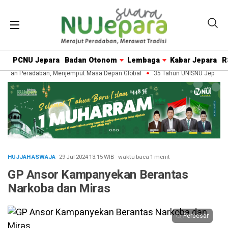
PCNU Jepara
Badan Otonom
Lembaga
Kabar Jepara
R
isan Peradaban, Menjemput Masa Depan Global
35 Tahun UNISNU Jepara: M
HUJJAH ASWAJA
· 29 Jul 2024
13:15
WIB
·
waktu baca 1 menit
GP Ansor Kampanyekan Berantas
Narkoba dan Miras
Perbesar