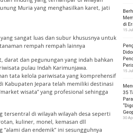
Gunung Muria yang menghasilkan karet, jati
Berh
Memb
di E
15 Ju
 yang sangat luas dan subur khususnya untuk
n tanaman rempah rempah lainnya
Peng
Dido
Pen
laut, darat dan pegunungan yang indah bahkan
Peri
riwisata pulau Indah Karimunjawa.
15 Ju
n tata kelola pariwisata yang komprehensif
i Kabupaten Jepara telah memiliki destinasi
Menu
arket wisata” yang profesional sehingga
35 T
Par
“Dig
Geop
g tersentral di wilayah wilayah desa seperti
30 Ap
rotan, kuliner, monel, kemasan dll
ng “alami dan endemik” ini sesungguhnya