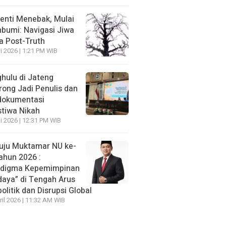
enti Menebak, Mulai
umi: Navigasi Jiwa
ra Post-Truth
li 2026 | 1:21 PM WIB
hulu di Jateng
rong Jadi Penulis dan
dokumentasi
stiwa Nikah
li 2026 | 12:31 PM WIB
ju Muktamar NU ke-
ahun 2026 :
adigma Kepemimpinan
daya” di Tengah Arus
olitik dan Disrupsi Global
ril 2026 | 11:32 AM WIB