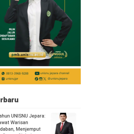
rbaru
ahun UNISNU Jepara:
awat Warisan
daban, Menjemput