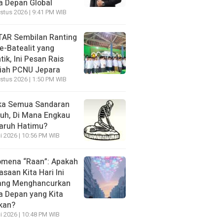
 Depan Global
stus 2026 | 9:41 PM WIB
AR Sembilan Ranting
e-Batealit yang
tik, Ini Pesan Rais
iah PCNU Jepara
stus 2026 | 1:50 PM WIB
ka Semua Sandaran
uh, Di Mana Engkau
aruh Hatimu?
li 2026 | 10:56 PM WIB
mena “Raan”: Apakah
asaan Kita Hari Ini
ang Menghancurkan
 Depan yang Kita
kan?
li 2026 | 10:48 PM WIB