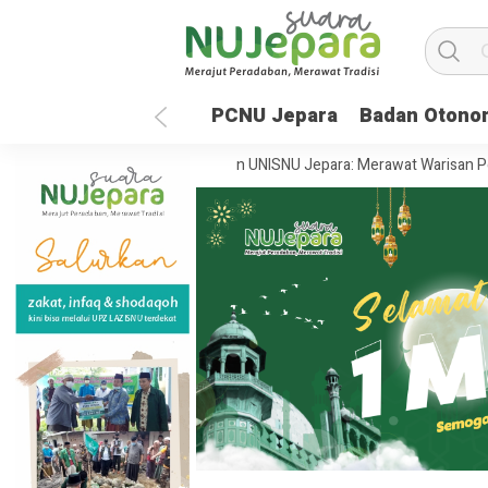
PCNU Jepara
Badan Otono
 Depan Global
35 Tahun UNISNU Jepara: Merawat Warisan Peradaban