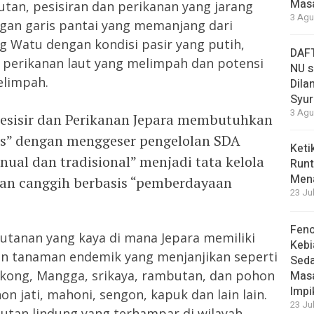
Masa
utan, pesisiran dan perikanan yang jarang
3 Agu
engan garis pantai yang memanjang dari
 Watu dengan kondisi pasir yang putih,
DAFT
i perikanan laut yang melimpah dan potensi
NU s
elimpah.
Dilan
Syur
3 Agu
Pesisir dan Perikanan Jepara membutuhkan
as” dengan menggeser pengelolan SDA
Keti
nual dan tradisional” menjadi tata kelola
Runt
Men
an canggih berbasis “pemberdayaan
23 Ju
Feno
utanan yang kaya di mana Jepara memiliki
Kebi
n tanaman endemik yang menjanjikan seperti
Sed
kong, Mangga, srikaya, rambutan, dan pohon
Masa
Impi
n jati, mahoni, sengon, kapuk dan lain lain.
23 Ju
i Hutan lindung yang terhampar di wilayah