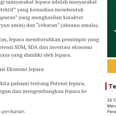
gi masyarakat Jepara adalah masyarakat
rotektif” yang kemudian membentuk
mpuran” yang menghasilan karakter
yun amin) dan “cekatan” (ahsanu amala).
diatas, Jepara membutuhkan pemimpin yang
tensi SDM, SDA dan investasi ekonomi
aya yang dimiliki oleh Jepara.
asi Ekonomi Jepara
kita pahami tentang Potensi Jepara,
Te
ngun dan mengembangkan Jepara ke
35 T
Mer
n perikanan.
Pera