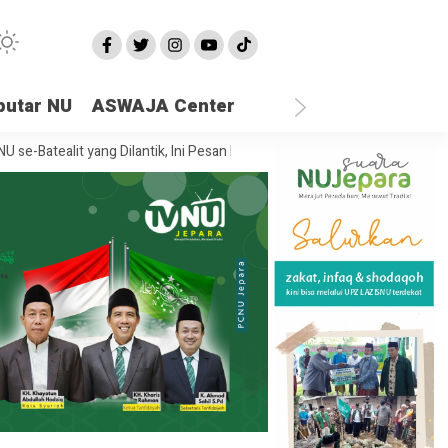
putar NU
ASWAJA Center
lit yang Dilantik, Ini Pesan Rais Syuriah PCNU Jepara
Ketika Semua 