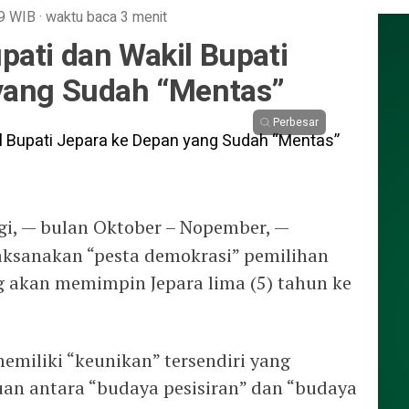
9
WIB
·
waktu baca 3 menit
ati dan Wakil Bupati
yang Sudah “Mentas”
Perbesar
gi, — bulan Oktober – Nopember, —
aksanakan “pesta demokrasi” pemilihan
g akan memimpin Jepara lima (5) tahun ke
emiliki “keunikan” tersendiri yang
an antara “budaya pesisiran” dan “budaya