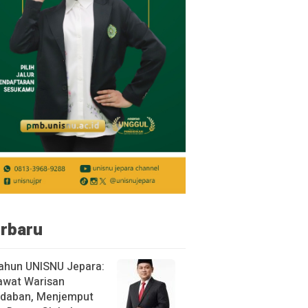
rbaru
ahun UNISNU Jepara:
awat Warisan
daban, Menjemput