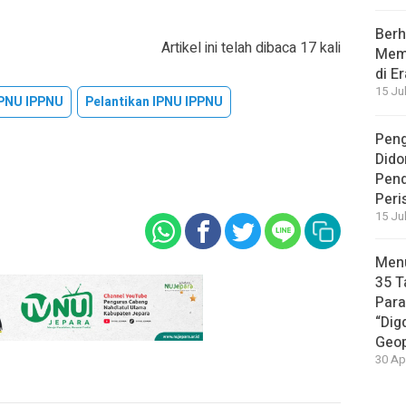
Berh
Artikel ini telah dibaca 17 kali
Memb
di E
15 Ju
IPNU IPPNU
Pelantikan IPNU IPPNU
Peng
Dido
Pen
Peri
15 Ju
Menu
35 T
Par
“Dig
Geop
30 Ap