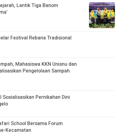
jarah, Lantik Tiga Banom
ima’
lar Festival Rebana Tradisional
ampah, Mahasiswa KKN Unisnu dan
ialisasikan Pengelolaan Sampah
 Sosialisasikan Pernikahan Dini
gelo
afari School Bersama Forum
 se-Kecamatan