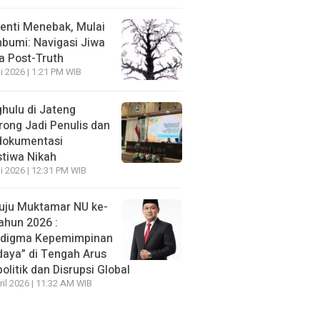
enti Menebak, Mulai
umi: Navigasi Jiwa
ra Post-Truth
li 2026 | 1:21 PM WIB
hulu di Jateng
rong Jadi Penulis dan
dokumentasi
stiwa Nikah
li 2026 | 12:31 PM WIB
ju Muktamar NU ke-
ahun 2026 :
adigma Kepemimpinan
daya” di Tengah Arus
olitik dan Disrupsi Global
ril 2026 | 11:32 AM WIB