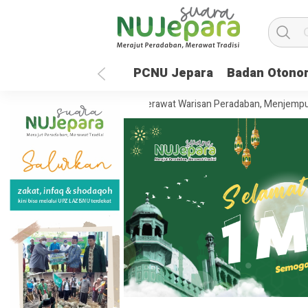
PCNU Jepara
Badan Otono
35 Tahun UNISNU Jepara: Merawat Warisan Peradaban, Menjemput Masa