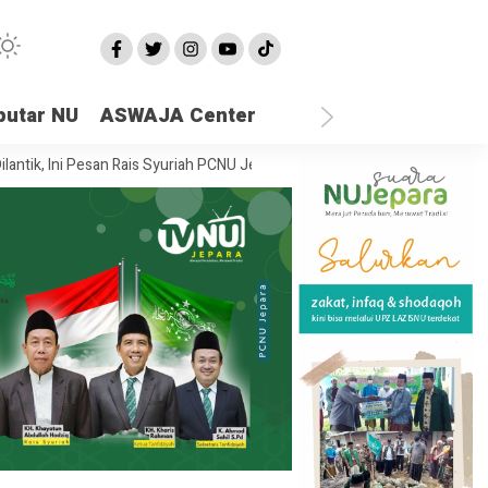
putar NU
ASWAJA Center
, Ini Pesan Rais Syuriah PCNU Jepara
Ketika Semua Sandaran Runtuh,