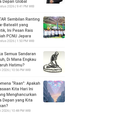
 Depan Global
stus 2026 | 9:41 PM WIB
AR Sembilan Ranting
e-Batealit yang
tik, Ini Pesan Rais
iah PCNU Jepara
stus 2026 | 1:50 PM WIB
ka Semua Sandaran
uh, Di Mana Engkau
aruh Hatimu?
li 2026 | 10:56 PM WIB
mena “Raan”: Apakah
asaan Kita Hari Ini
ang Menghancurkan
 Depan yang Kita
kan?
li 2026 | 10:48 PM WIB