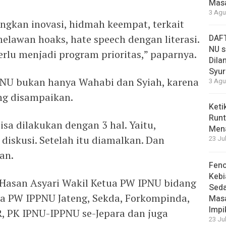
Masa
3 Agu
gkan inovasi, hidmah keempat, terkait
melawan hoaks, hate speech dengan literasi.
DAFT
NU s
perlu menjadi program prioritas,” paparnya.
Dilan
Syur
 NU bukan hanya Wahabi dan Syiah, karena
3 Agu
ing disampaikan.
Keti
Runt
sa dilakukan dengan 3 hal. Yaitu,
Men
 diskusi. Setelah itu diamalkan. Dan
23 Ju
an.
Feno
Kebi
 Hasan Asyari Wakil Ketua PW IPNU bidang
Sed
tua PW IPPNU Jateng, Sekda, Forkompinda,
Masa
Impi
, PK IPNU-IPPNU se-Jepara dan juga
23 Ju