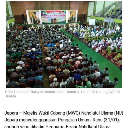
PBNU memberi Tausyiah dalam acara Harlah NU ke 92 di Gedung Wanita
Jepara
Jepara
–
Majelis Wakil Cabang (MWC) Nahdlatul Ulama (NU)
Jepara menyelenggarakan Pengajian Umum, Rabu (31/01),
agenda yang dihadiri Pengurus Besar Nahdlatul Ulama