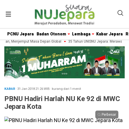
PCNU Jepara
Badan Otonom
Lembaga
Kabar Jepara
R
ban, Menjemput Masa Depan Global
35 Tahun UNISNU Jepara: Merawat Wari
KABAR
· 31 Jan 2018
21:26
WIB
·
kurang dari 1 menit
PBNU Hadiri Harlah NU Ke 92 di MWC
Jepara Kota
Perbesar