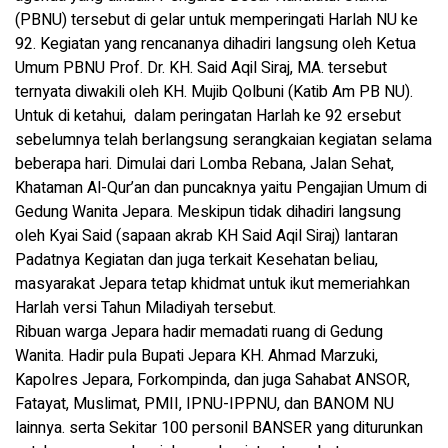
(PBNU) tersebut di gelar untuk memperingati Harlah NU ke
92. Kegiatan yang rencananya dihadiri langsung oleh Ketua
Umum PBNU Prof. Dr. KH. Said Aqil Siraj, MA. tersebut
ternyata diwakili oleh KH. Mujib Qolbuni (Katib Am PB NU).
Untuk di ketahui, dalam peringatan Harlah ke 92 ersebut
sebelumnya telah berlangsung serangkaian kegiatan selama
beberapa hari. Dimulai dari Lomba Rebana, Jalan Sehat,
Khataman Al-Qur’an dan puncaknya yaitu Pengajian Umum di
Gedung Wanita Jepara. Meskipun tidak dihadiri langsung
oleh Kyai Said (sapaan akrab KH Said Aqil Siraj) lantaran
Padatnya Kegiatan dan juga terkait Kesehatan beliau,
masyarakat Jepara tetap khidmat untuk ikut memeriahkan
Harlah versi Tahun Miladiyah tersebut.
Ribuan warga Jepara hadir memadati ruang di Gedung
Wanita. Hadir pula Bupati Jepara KH. Ahmad Marzuki,
Kapolres Jepara, Forkompinda, dan juga Sahabat ANSOR,
Fatayat, Muslimat, PMII, IPNU-IPPNU, dan BANOM NU
lainnya. serta Sekitar 100 personil BANSER yang diturunkan