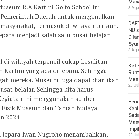
Masa
useum R.A Kartini Go to School ini
3 Agu
 Pemerintah Daerah untuk mengenalkan
DAFT
asyarakat, termasuk di wilayah terjauh.
NU s
para menjadi salah satu pusat belajar
Dilan
Syur
3 Agu
 di wilayah terpencil cukup kesulitan
Keti
 Kartini yang ada di Jepara. Sehingga
Runt
gah mereka. Museum juga dapat diartikan
Men
23 Ju
usat belajar. Sehingga kita harus
Kegiatan ini menggunakan sunber
Feno
n Fisik Museum dan Taman Budaya
Kebi
Sed
n 2024.
Masa
Impi
i Jepara Iwan Nugroho menambahkan,
23 Ju