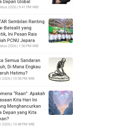
 Depan Global
stus 2026 | 9:41 PM WIB
AR Sembilan Ranting
e-Batealit yang
tik, Ini Pesan Rais
iah PCNU Jepara
stus 2026 | 1:50 PM WIB
ka Semua Sandaran
uh, Di Mana Engkau
aruh Hatimu?
li 2026 | 10:56 PM WIB
mena “Raan”: Apakah
asaan Kita Hari Ini
ang Menghancurkan
 Depan yang Kita
kan?
li 2026 | 10:48 PM WIB