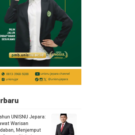
rbaru
ahun UNISNU Jepara:
awat Warisan
daban, Menjemput