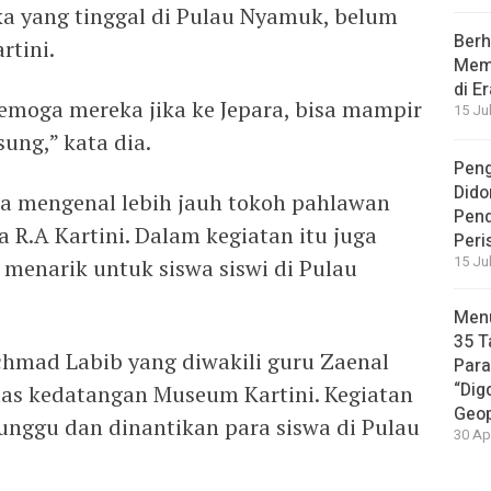
a yang tinggal di Pulau Nyamuk, belum
Berh
rtini.
Memb
di E
Semoga mereka jika ke Jepara, bisa mampir
15 Ju
ung,” kata dia.
Peng
Dido
a mengenal lebih jauh tokoh pahlawan
Pen
a R.A Kartini. Dalam kegiatan itu juga
Peri
15 Ju
menarik untuk siswa siswi di Pulau
Menu
35 T
chmad Labib yang diwakili guru Zaenal
Par
“Dig
as kedatangan Museum Kartini. Kegiatan
Geop
tunggu dan dinantikan para siswa di Pulau
30 Ap