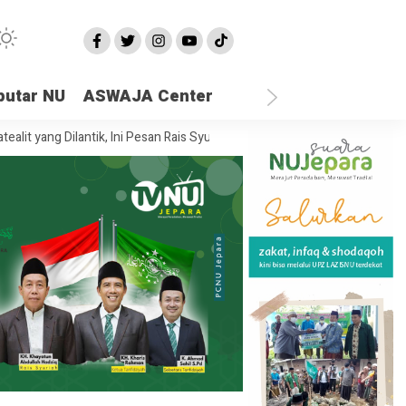
putar NU
ASWAJA Center
g Dilantik, Ini Pesan Rais Syuriah PCNU Jepara
Ketika Semua Sandar