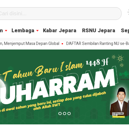
m
Lembaga
Kabar Jepara
RSNU Jepara
Se
emput Masa Depan Global
DAFTAR Sembilan Ranting NU se-Batealit yan