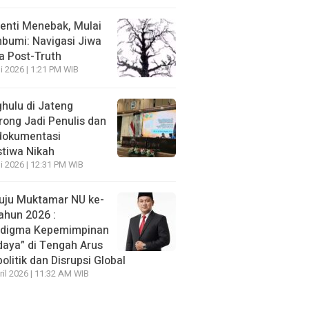
enti Menebak, Mulai
umi: Navigasi Jiwa
ra Post-Truth
li 2026 | 1:21 PM WIB
hulu di Jateng
rong Jadi Penulis dan
dokumentasi
stiwa Nikah
li 2026 | 12:31 PM WIB
ju Muktamar NU ke-
ahun 2026 :
adigma Kepemimpinan
daya” di Tengah Arus
olitik dan Disrupsi Global
ril 2026 | 11:32 AM WIB