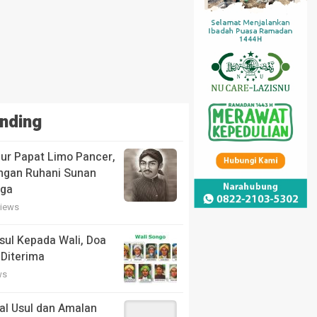
nding
ur Papat Limo Pancer,
ngan Ruhani Sunan
aga
views
ul Kepada Wali, Doa
 Diterima
ws
sal Usul dan Amalan