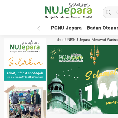
PCNU Jepara
Badan Otono
t Masa Depan Global
35 Tahun UNISNU Jepara: Merawat Warisan Pe