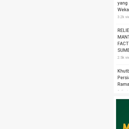
yang 
Weka
3.2k v
RELI
MANT
FACT
SUMB
2.5k v
Khut
Pers
Rama
2.4k v
Meng
Pert
Melaw
2k vie