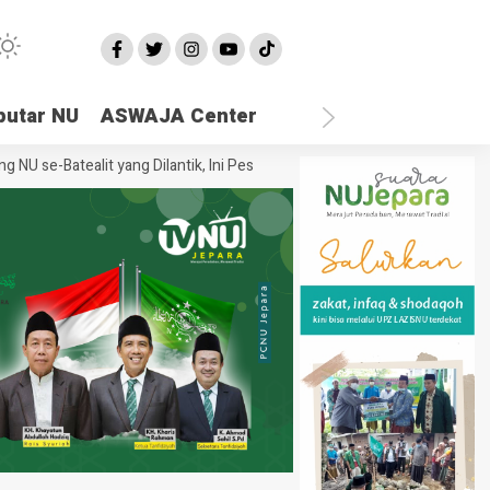
putar NU
ASWAJA Center
e-Batealit yang Dilantik, Ini Pesan Rais Syuriah PCNU Jepara
Ketika