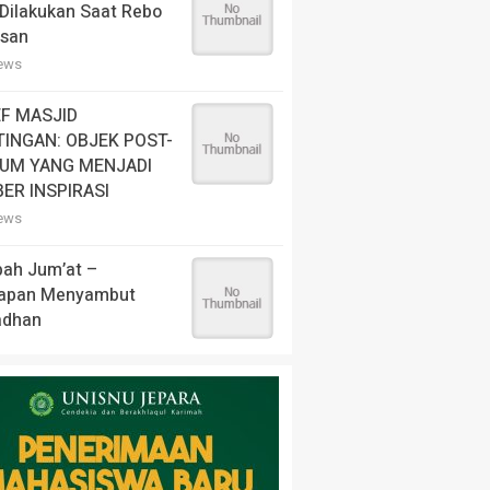
Dilakukan Saat Rebo
san
iews
EF MASJID
INGAN: OBJEK POST-
UM YANG MENJADI
ER INSPIRASI
iews
bah Jum’at –
iapan Menyambut
dhan
iews
enang Dahsyatnya
empuran Pati Unus
an Portugis di Malaka
ws