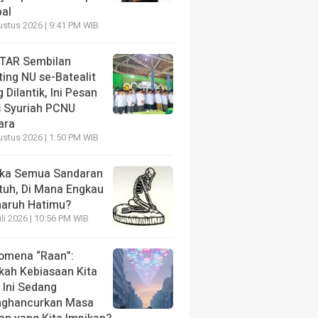
bal
ustus 2026 | 9:41 PM WIB
TAR Sembilan
ing NU se-Batealit
 Dilantik, Ini Pesan
s Syuriah PCNU
ara
ustus 2026 | 1:50 PM WIB
ika Semua Sandaran
tuh, Di Mana Engkau
aruh Hatimu?
li 2026 | 10:56 PM WIB
omena “Raan”:
kah Kebiasaan Kita
 Ini Sedang
ghancurkan Masa