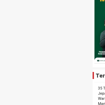
Ter
35 
Jep
War
Men