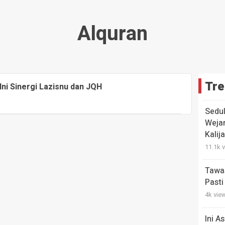
Alquran
Tre
Ini Sinergi Lazisnu dan JQH
Sedul
Weja
Kalij
11.1k 
Tawas
Pasti
4k vie
Ini A