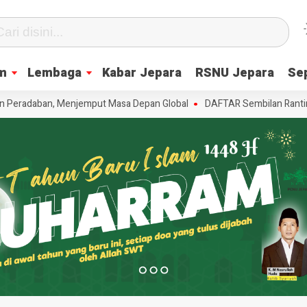
m
Lembaga
Kabar Jepara
RSNU Jepara
Se
radaban, Menjemput Masa Depan Global
DAFTAR Sembilan Ranting NU s