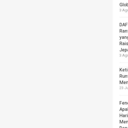
Glo
3 Ag
DAF
Rant
yang
Rai
Jep
3 Ag
Ket
Run
Men
23 Ju
Fen
Apa
Hari
Men