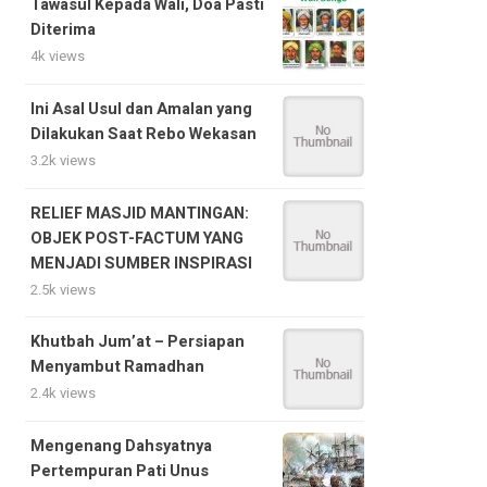
Tawasul Kepada Wali, Doa Pasti
Diterima
4k views
Ini Asal Usul dan Amalan yang
Dilakukan Saat Rebo Wekasan
3.2k views
RELIEF MASJID MANTINGAN:
OBJEK POST-FACTUM YANG
MENJADI SUMBER INSPIRASI
2.5k views
Khutbah Jum’at – Persiapan
Menyambut Ramadhan
2.4k views
Mengenang Dahsyatnya
Pertempuran Pati Unus