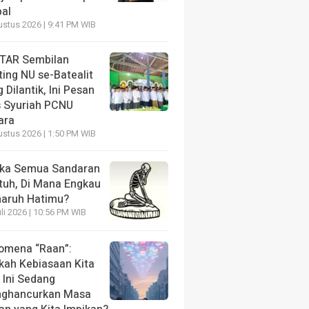
bal
ustus 2026 | 9:41 PM WIB
TAR Sembilan
ing NU se-Batealit
 Dilantik, Ini Pesan
s Syuriah PCNU
ara
ustus 2026 | 1:50 PM WIB
ika Semua Sandaran
tuh, Di Mana Engkau
aruh Hatimu?
li 2026 | 10:56 PM WIB
omena “Raan”:
kah Kebiasaan Kita
 Ini Sedang
ghancurkan Masa