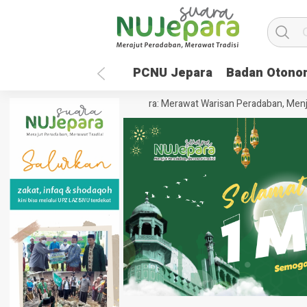
PCNU Jepara
Badan Otono
bal
35 Tahun UNISNU Jepara: Merawat Warisan Peradaban, Menjempu