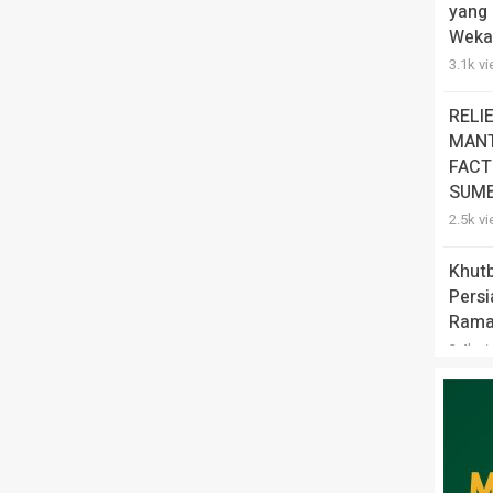
yang 
Weka
3.1k v
RELI
MANT
FACT
SUMB
2.5k v
Khut
Pers
Rama
2.4k v
Meng
Pert
Melaw
2k vie