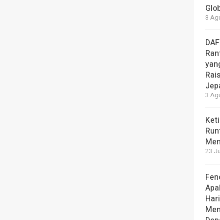
Glo
3 Ag
DAF
Rant
yang
Rai
Jep
3 Ag
Ket
Run
Men
23 Ju
Fen
Apa
Hari
Men