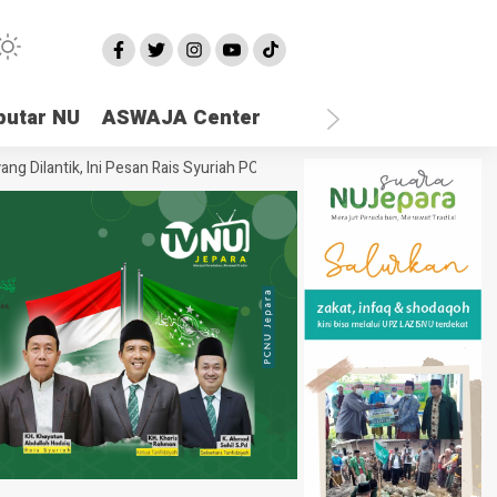
putar NU
ASWAJA Center
lantik, Ini Pesan Rais Syuriah PCNU Jepara
Ketika Semua Sandaran R