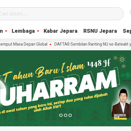
m
Lembaga
Kabar Jepara
RSNU Jepara
Se
t Masa Depan Global
DAFTAR Sembilan Ranting NU se-Batealit yang Di