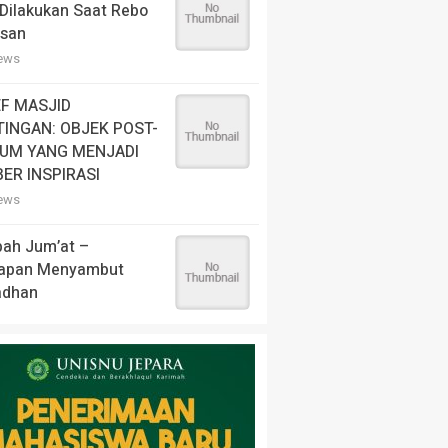
Dilakukan Saat Rebo
san
iews
EF MASJID
INGAN: OBJEK POST-
UM YANG MENJADI
ER INSPIRASI
iews
bah Jum’at –
iapan Menyambut
dhan
iews
enang Dahsyatnya
empuran Pati Unus
an Portugis di Malaka
ws