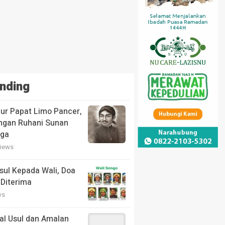
nding
ur Papat Limo Pancer,
ngan Ruhani Sunan
aga
views
ul Kepada Wali, Doa
 Diterima
ws
sal Usul dan Amalan