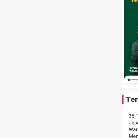
Ter
35 
Jep
War
Men