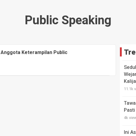
Public Speaking
Tre
 Anggota Keterampilan Public
Sedul
Weja
Kalij
11.1k 
Tawas
Pasti
4k vie
Ini A