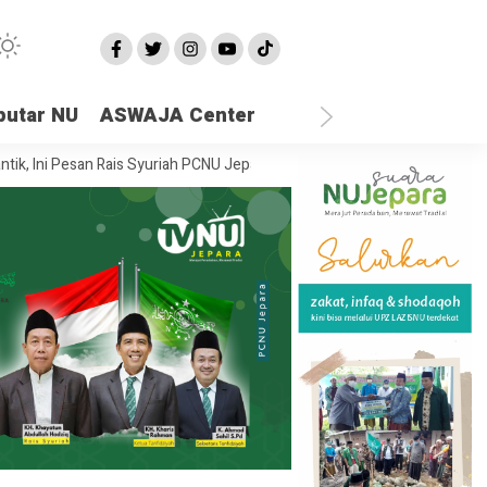
putar NU
ASWAJA Center
Pesan Rais Syuriah PCNU Jepara
Ketika Semua Sandaran Runtuh, Di M