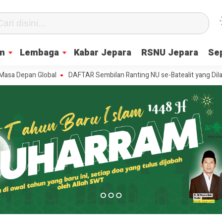
m
Lembaga
Kabar Jepara
RSNU Jepara
Se
n Global
DAFTAR Sembilan Ranting NU se-Batealit yang Dilantik, Ini 