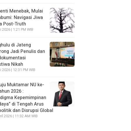
enti Menebak, Mulai
umi: Navigasi Jiwa
ra Post-Truth
li 2026 | 1:21 PM WIB
hulu di Jateng
rong Jadi Penulis dan
dokumentasi
stiwa Nikah
li 2026 | 12:31 PM WIB
ju Muktamar NU ke-
ahun 2026 :
adigma Kepemimpinan
daya” di Tengah Arus
olitik dan Disrupsi Global
ril 2026 | 11:32 AM WIB