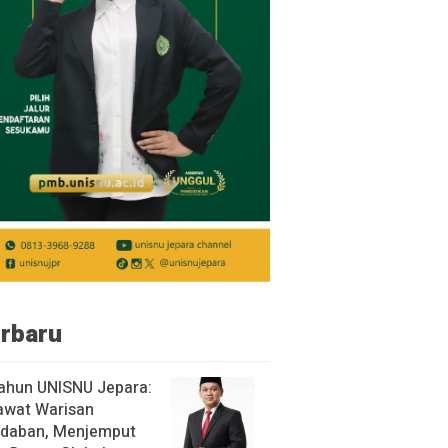
rbaru
ahun UNISNU Jepara:
awat Warisan
daban, Menjemput