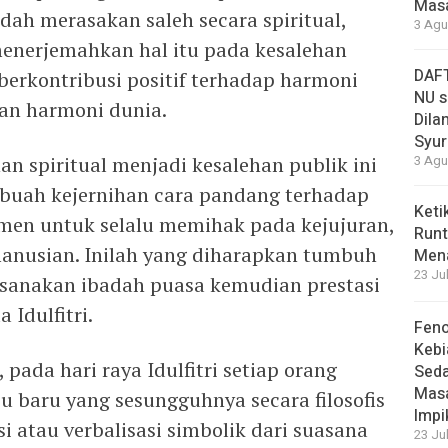
Masa
udah merasakan saleh secara spiritual,
3 Agu
menerjemahkan hal itu pada kesalehan
DAFT
a berkontribusi positif terhadap harmoni
NU s
kan harmoni dunia.
Dilan
Syur
n spiritual menjadi kesalehan publik ini
3 Agu
uah kejernihan cara pandang terhadap
Keti
men untuk selalu memihak pada kejujuran,
Runt
emanusian. Inilah yang diharapkan tumbuh
Men
23 Ju
ksanakan ibadah puasa kemudian prestasi
 Idulfitri.
Feno
Kebi
pada hari raya Idulfitri setiap orang
Sed
Masa
baru yang sesungguhnya secara filosofis
Impi
 atau verbalisasi simbolik dari suasana
23 Ju