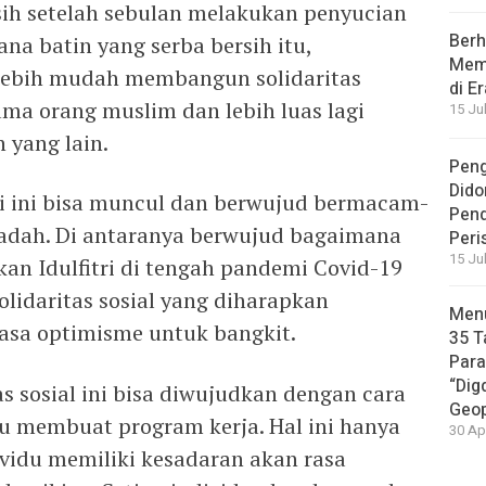
rsih setelah sebulan melakukan penyucian
Berh
na batin yang serba bersih itu,
Memb
lebih mudah membangun solidaritas
di E
a orang muslim dan lebih luas lagi
15 Ju
yang lain.
Peng
Dido
tri ini bisa muncul dan berwujud bermacam-
Pen
badah. Di antaranya berwujud bagaimana
Peri
15 Ju
n Idulfitri di tengah pandemi Covid-19
idaritas sosial yang diharapkan
Menu
rasa optimisme untuk bangkit
.
35 T
Par
“Dig
 sosial ini bisa diwujudkan dengan cara
Geop
u membuat program kerja. Hal ini hanya
30 Ap
dividu memiliki kesadaran akan rasa