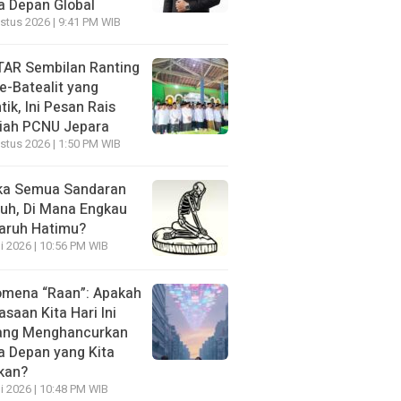
 Depan Global
stus 2026 | 9:41 PM WIB
AR Sembilan Ranting
e-Batealit yang
tik, Ini Pesan Rais
iah PCNU Jepara
stus 2026 | 1:50 PM WIB
ka Semua Sandaran
uh, Di Mana Engkau
aruh Hatimu?
li 2026 | 10:56 PM WIB
mena “Raan”: Apakah
asaan Kita Hari Ini
ang Menghancurkan
 Depan yang Kita
kan?
li 2026 | 10:48 PM WIB