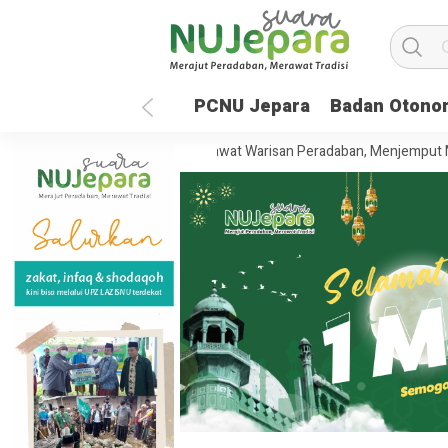
PCNU Jepara
Badan Otono
hun UNISNU Jepara: Merawat Warisan Peradaban, Menjemput Masa Depa