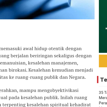
lak memasuki awal hidup otentik dengan
 yang berjalan beriringan sekaligus dengan
 kemanuisian, kesalehan manajemen,
ehan birokasi. Kesalehan kemudian menjadi
vitas ke ruang-ruang publik dan Negara.
Te
rcerahkan, mampu mengobyektivikasi
35 T
tual pada kesalehan publik. Inilah ruang
Mer
Pera
 terpenting kesalehan spiritual kehadirat