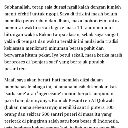
Subhanallah, tetap saja durasi ngaji kalah dengan jumlah
menit efektif untuk ngopi. Saya di titik ini masih belum
memiliki pencerahan dan ilham, maka mohon izin untuk
memutar waktu sekali lagi ke masa 10 tahun mundur
hitungan waktu. Bukan tanpa alasan, sebab saya sangat
yakin di tempat dan waktu terakhir ini mulai ada tradisi
kebiasaan menikmati minuman berasa pahit dan
berwarna hitam pekat. Iya betul sekali, masa ketika masih
berproses di ‘penjara suci’ yang bertajuk pondok
pesantren.
Maaf, saya akan berati-hati memilah diksi dalam
membahas lembaga ini, bilamana masih ditemukan kata
‘sarkasme’ atau ‘ngeceisme’ mohon berjuta ampunan
para tuan dan nyonya. Pondok Pesantren Al Qohwah
(bukan nama sebenarnya) memiliki santri putera 100
orang dan sekitar 300 santri puteri di masa itu yang
terletak di pinggiran salah satu kota besar di Indonesia,
usia lembaga belum genap ‘aqil baligh namun memiliki