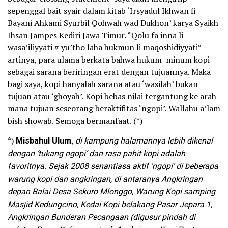
sepenggal bait syair dalam kitab ‘Irsyadul Ikhwan fi
Bayani Ahkami Syurbil Qohwah wad Dukhon’ karya Syaikh
Ihsan Jampes Kediri Jawa Timur. “Qolu fa inna li
wasa’iliyyati # yu’tho laha hukmun li maqoshidiyyati”
artinya, para ulama berkata bahwa hukum minum kopi
sebagai sarana beriringan erat dengan tujuannya. Maka
bagi saya, kopi hanyalah sarana atau ‘wasilah’ bukan
tujuan atau ‘ghoyah’. Kopi bebas nilai tergantung ke arah
mana tujuan seseorang beraktifitas ‘ngopi’. Wallahu a’lam
bish showab. Semoga bermanfaat. (*)
*)
Misbahul Ulum
,
di kampung halamannya lebih dikenal
dengan ‘tukang ngopi’ dan rasa pahit kopi adalah
favoritnya. Sejak 2008 senantiasa aktif ‘ngopi’ di beberapa
warung kopi dan angkringan, di antaranya Angkringan
depan Balai Desa Sekuro Mlonggo, Warung Kopi samping
Masjid Kedungcino, Kedai Kopi belakang Pasar Jepara 1,
Angkringan Bunderan Pecangaan (digusur pindah di