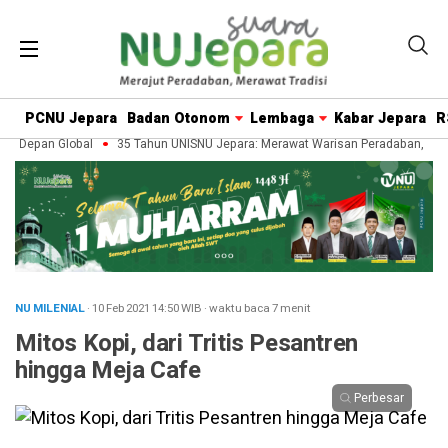
PCNU Jepara
Badan Otonom
Lembaga
Kabar Jepara
R
epan Global
35 Tahun UNISNU Jepara: Merawat Warisan Peradaban, Menjem
NU MILENIAL
· 10 Feb 2021
14:50
WIB
·
waktu baca 7 menit
Mitos Kopi, dari Tritis Pesantren
hingga Meja Cafe
Perbesar