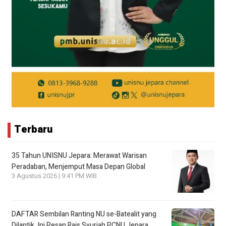
Terbaru
35 Tahun UNISNU Jepara: Merawat Warisan
Peradaban, Menjemput Masa Depan Global
3 Agustus 2026 | 9:41 PM WIB
DAFTAR Sembilan Ranting NU se-Batealit yang
Dilantik, Ini Pesan Rais Syuriah PCNU Jepara