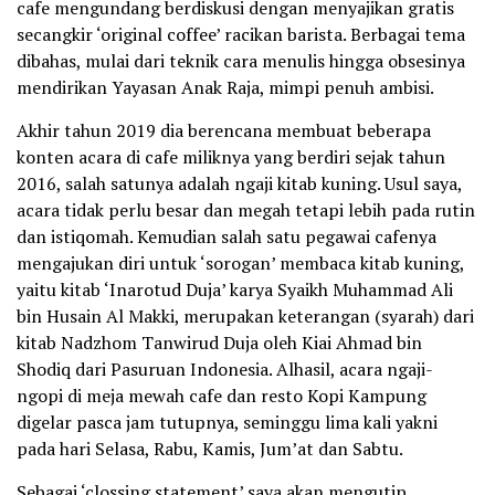
cafe mengundang berdiskusi dengan menyajikan gratis
secangkir ‘original coffee’ racikan barista. Berbagai tema
dibahas, mulai dari teknik cara menulis hingga obsesinya
mendirikan Yayasan Anak Raja, mimpi penuh ambisi.
Akhir tahun 2019 dia berencana membuat beberapa
konten acara di cafe miliknya yang berdiri sejak tahun
2016, salah satunya adalah ngaji kitab kuning. Usul saya,
acara tidak perlu besar dan megah tetapi lebih pada rutin
dan istiqomah. Kemudian salah satu pegawai cafenya
mengajukan diri untuk ‘sorogan’ membaca kitab kuning,
yaitu kitab ‘Inarotud Duja’ karya Syaikh Muhammad Ali
bin Husain Al Makki, merupakan keterangan (syarah) dari
kitab Nadzhom Tanwirud Duja oleh Kiai Ahmad bin
Shodiq dari Pasuruan Indonesia. Alhasil, acara ngaji-
ngopi di meja mewah cafe dan resto Kopi Kampung
digelar pasca jam tutupnya, seminggu lima kali yakni
pada hari Selasa, Rabu, Kamis, Jum’at dan Sabtu.
Sebagai ‘clossing statement’ saya akan mengutip