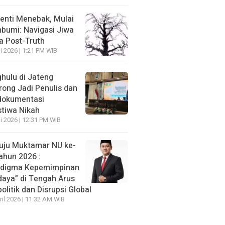
enti Menebak, Mulai
umi: Navigasi Jiwa
ra Post-Truth
li 2026 | 1:21 PM WIB
hulu di Jateng
rong Jadi Penulis dan
dokumentasi
stiwa Nikah
li 2026 | 12:31 PM WIB
ju Muktamar NU ke-
ahun 2026 :
adigma Kepemimpinan
daya” di Tengah Arus
olitik dan Disrupsi Global
ril 2026 | 11:32 AM WIB