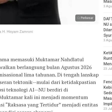
Masa
3 Agu
Perbesar
DAFT
NU s
Dilan
ra H. Hisyam Zamroni
Syur
3 Agu
Keti
Runt
lama memasuki Muktamar Nahdlatul
Men
walkan berlangsung bulan Agustus 2026
23 Ju
nisasional lima tahunan. Di tengah lanskap
eran tektonik—mulai dari ketidakpastian
Feno
Kebi
si teknologi AI—NU berdiri di
Sed
. Muktamar kali ini menjadi momentum
Masa
Impi
i “Raksasa yang Tertidur” menjadi entitas
23 Ju