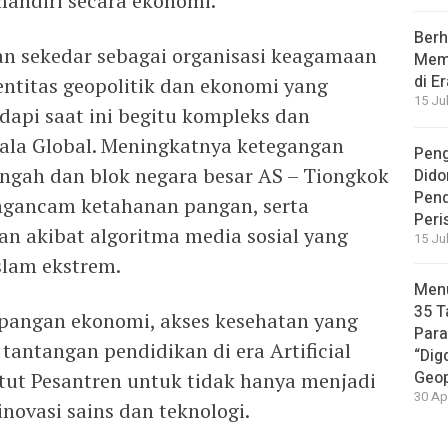
 mandiri secara ekonomi.
Berh
n sekedar sebagai organisasi keagamaan
Memb
di E
entitas geopolitik dan ekonomi yang
15 Ju
dapi saat ini begitu kompleks dan
kala Global. Meningkatnya ketegangan
Peng
engah dan blok negara besar AS – Tiongkok
Dido
Pen
mengancam ketahanan pangan, serta
Peri
an akibat algoritma media sosial yang
15 Ju
slam ekstrem.
Menu
35 T
mpangan ekonomi, akses kesehatan yang
Par
tantangan pendidikan di era Artificial
“Dig
Geop
ntut Pesantren untuk tidak hanya menjadi
30 Ap
inovasi sains dan teknologi.