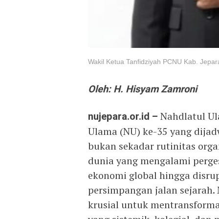
Wakil Ketua Tanfidziyah PCNU Kab. Jepa
Oleh: H. Hisyam Zamroni
nujepara.or.id –
Nahdlatul U
Ulama (NU) ke-35 yang dijad
bukan sekadar rutinitas orga
dunia yang mengalami perges
ekonomi global hingga disrup
persimpangan jalan sejarah
krusial untuk mentransformas