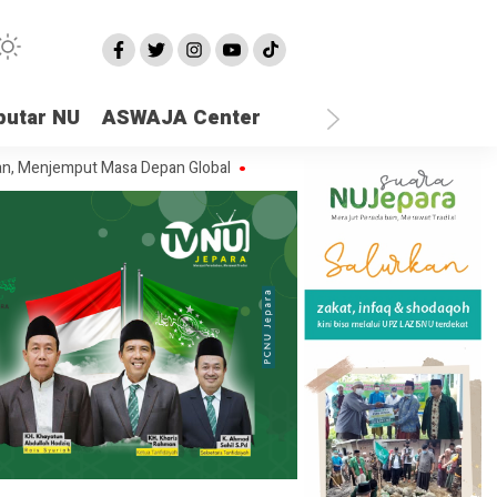
putar NU
ASWAJA Center
mput Masa Depan Global
DAFTAR Sembilan Ranting NU se-Batealit yang