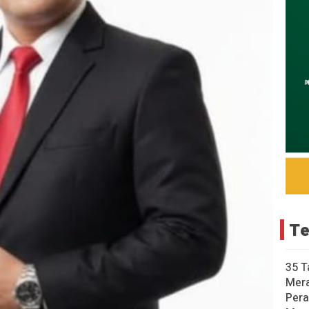
Te
35 T
Mer
Pera