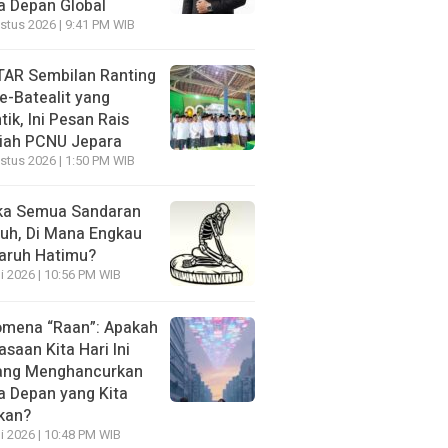
 Depan Global
stus 2026 | 9:41 PM WIB
AR Sembilan Ranting
e-Batealit yang
tik, Ini Pesan Rais
iah PCNU Jepara
stus 2026 | 1:50 PM WIB
ka Semua Sandaran
uh, Di Mana Engkau
aruh Hatimu?
li 2026 | 10:56 PM WIB
mena “Raan”: Apakah
asaan Kita Hari Ini
ang Menghancurkan
 Depan yang Kita
kan?
li 2026 | 10:48 PM WIB