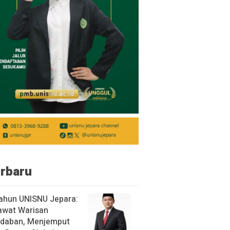
rbaru
ahun UNISNU Jepara:
awat Warisan
daban, Menjemput