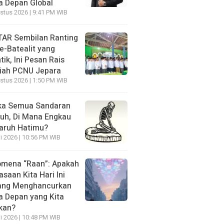
 Depan Global
stus 2026 | 9:41 PM WIB
AR Sembilan Ranting
e-Batealit yang
tik, Ini Pesan Rais
iah PCNU Jepara
stus 2026 | 1:50 PM WIB
ka Semua Sandaran
uh, Di Mana Engkau
aruh Hatimu?
li 2026 | 10:56 PM WIB
mena “Raan”: Apakah
asaan Kita Hari Ini
ang Menghancurkan
 Depan yang Kita
kan?
li 2026 | 10:48 PM WIB