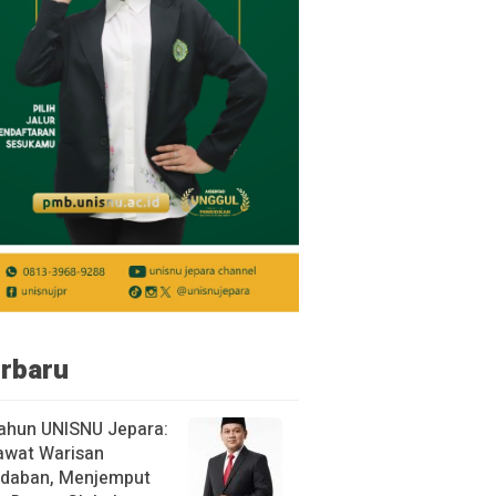
rbaru
ahun UNISNU Jepara:
awat Warisan
daban, Menjemput