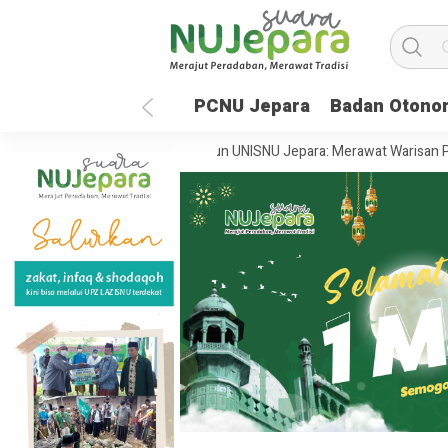
PCNU Jepara
Badan Otono
sa Depan Global
35 Tahun UNISNU Jepara: Merawat Warisan Perada