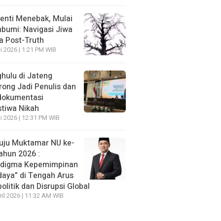
enti Menebak, Mulai
umi: Navigasi Jiwa
ra Post-Truth
li 2026 | 1:21 PM WIB
hulu di Jateng
rong Jadi Penulis dan
dokumentasi
stiwa Nikah
li 2026 | 12:31 PM WIB
ju Muktamar NU ke-
ahun 2026 :
adigma Kepemimpinan
daya” di Tengah Arus
olitik dan Disrupsi Global
ril 2026 | 11:32 AM WIB