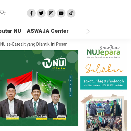
putar NU
ASWAJA Center
ealit yang Dilantik, Ini Pesan Rais Syuriah PCNU Jepara
Ketika Semu