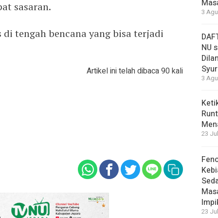
Masa
at sasaran.
3 Agu
s di tengah bencana yang bisa terjadi
DAFT
NU s
Dilan
Syur
Artikel ini telah dibaca 90 kali
3 Agu
Keti
Runt
Men
23 Ju
Feno
Kebi
Sed
Masa
Impi
23 Ju