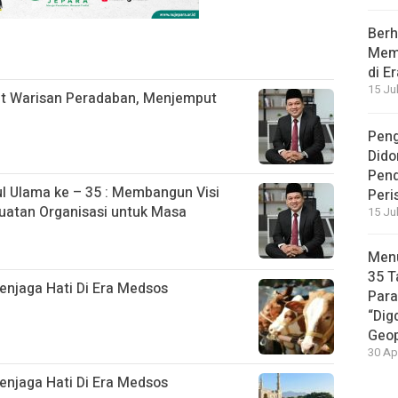
Berh
Memb
di E
15 Ju
t Warisan Peradaban, Menjemput
Peng
Dido
Pen
 Ulama ke – 35 : Membangun Visi
Peri
uatan Organisasi untuk Masa
15 Ju
Menu
35 T
njaga Hati Di Era Medsos
Par
“Dig
Geop
30 Ap
njaga Hati Di Era Medsos