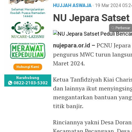
HUJJAH ASWAJA
· 19 Mar 2024
05:2
NU Jepara Satset
Perbesar
nujepara.or.id –
PCNU Jepara
pengurus MWC turun langsung 
Maret 2024.
Ketua Tanfidziyah Kiai Char
dan lainnya ikut menyingsing
mengantarkan bantuan yang 
titik banjir.
Rinciannya yakni Desa Doran
Kecamatan Pecangaan, Desa