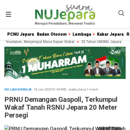
PCNU Jepara
Badan Otonom
Lembaga
Kabar Jepara
R
Peradaban, Menjemput Masa Depan Global
35 Tahun UNISNU Jepara: Merawa
HUJJAH ASWAJA
· 18 Jan 2023
01:44
WIB
·
waktu baca 1 menit
PRNU Demangan Gaspoll, Terkumpul
Wakaf Tanah RSNU Jepara 20 Meter
Persegi