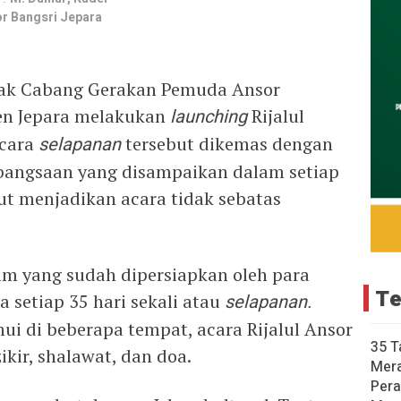
r Bangsri Jepara
nak Cabang Gerakan Pemuda Ansor
en Jepara melakukan
launching
Rijalul
Acara
selapanan
tersebut dikemas dengan
bangsaan yang disampaikan dalam setiap
but menjadikan acara tidak sebatas
um yang sudah dipersiapkan oleh para
Te
 setiap 35 hari sekali atau
selapanan.
hui di beberapa tempat, acara Rijalul Ansor
35 T
kir, shalawat, dan doa.
Mer
Pera