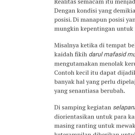
Realitas semacam itu menja
Dengan kondisi yang demiki
posisi. Di manapun posisi y
mungkin kepentingan untuk
Misalnya ketika di tempat b
kaidah fikih
darul mafasid mu
mengutamakan menolak keru
Contoh kecil itu dapat dija
banyak hal yang perlu dipel
yang senantiasa berubah.
Di samping kegiatan
selapa
diorientasikan untuk para ka
masing ranting untuk mewaki
keterampilan diberikan untu