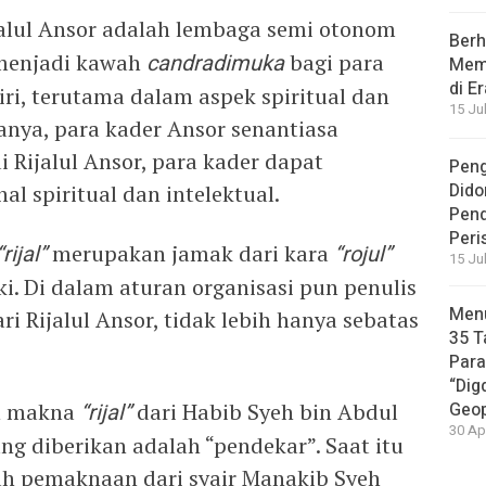
alul Ansor adalah lembaga semi otonom
Berh
 menjadi kawah
candradimuka
bagi para
Memb
di E
i, terutama dalam aspek spiritual dan
15 Ju
anya, para kader Ansor senantiasa
ui Rijalul Ansor, para kader dapat
Peng
Dido
 spiritual dan intelektual.
Pen
Peri
“rijal”
merupakan jamak dari kara
“rojul”
15 Ju
i. Di dalam aturan organisasi pun penulis
Menu
Rijalul Ansor, tidak lebih hanya sebatas
35 T
Par
“Dig
n makna
“rijal”
dari Habib Syeh bin Abdul
Geop
30 Ap
ng diberikan adalah “pendekar”. Saat itu
ah pemaknaan dari syair Manakib Syeh