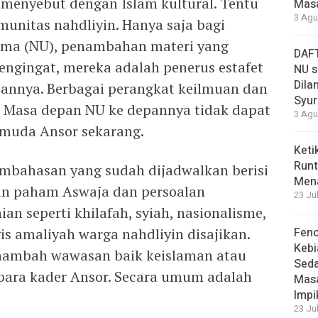
menyebut dengan Islam kultural. Tentu
Masa
3 Agu
omunitas nahdliyin. Hanya saja bagi
ama (NU), penambahan materi yang
DAFT
Mengingat, mereka adalah penerus estafet
NU s
Dilan
pannya. Berbagai perangkat keilmuan dan
Syur
i. Masa depan NU ke depannya tidak dapat
3 Agu
pemuda Ansor sekarang.
Keti
Runt
mbahasan yang sudah dijadwalkan berisi
Men
n paham Aswaja dan persoalan
23 Ju
an seperti khilafah, syiah, nasionalisme,
s amaliyah warga nahdliyin disajikan.
Feno
Kebi
nambah wawasan baik keislaman atau
Sed
para kader Ansor. Secara umum adalah
Masa
Impi
23 Ju