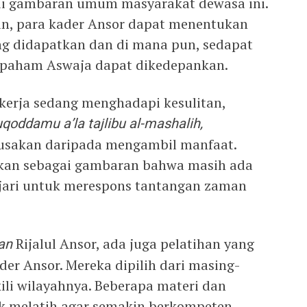
di gambaran umum masyarakat dewasa ini.
an, para kader Ansor dapat menentukan
ang didapatkan dan di mana pun, sedapat
 paham Aswaja dapat dikedepankan.
ekerja sedang menghadapi kesulitan,
qoddamu a’la tajlibu al-mashalih,
sakan daripada mengambil manfaat.
dikan sebagai gambaran bahwa masih ada
ajari untuk merespons tantangan zaman
nan
Rijalul Ansor, ada juga pelatihan yang
der Ansor. Mereka dipilih dari masing-
li wilayahnya. Beberapa materi dan
k melatih agar semakin berkompeten.