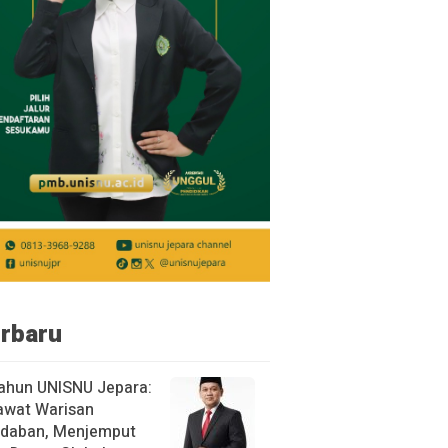
rbaru
ahun UNISNU Jepara:
awat Warisan
daban, Menjemput