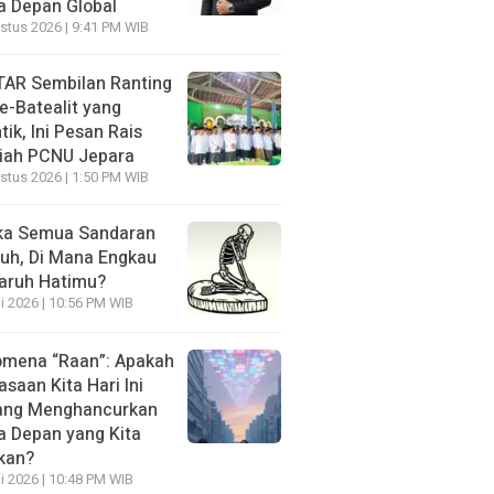
 Depan Global
stus 2026 | 9:41 PM WIB
AR Sembilan Ranting
e-Batealit yang
tik, Ini Pesan Rais
iah PCNU Jepara
stus 2026 | 1:50 PM WIB
ka Semua Sandaran
uh, Di Mana Engkau
aruh Hatimu?
li 2026 | 10:56 PM WIB
mena “Raan”: Apakah
asaan Kita Hari Ini
ang Menghancurkan
 Depan yang Kita
kan?
li 2026 | 10:48 PM WIB