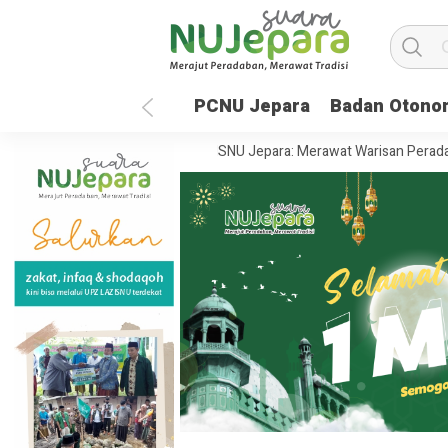
PCNU Jepara
Badan Otono
n Global
35 Tahun UNISNU Jepara: Merawat Warisan Peradaban, Me