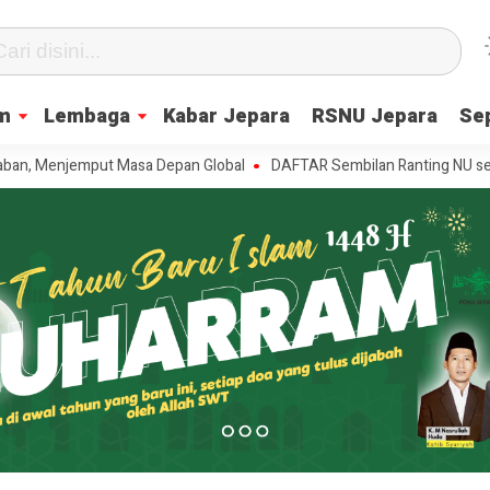
m
Lembaga
Kabar Jepara
RSNU Jepara
Se
njemput Masa Depan Global
DAFTAR Sembilan Ranting NU se-Batealit y