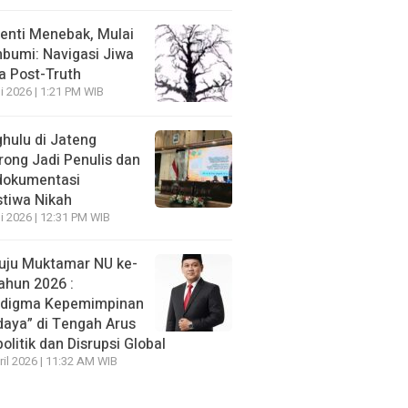
enti Menebak, Mulai
umi: Navigasi Jiwa
ra Post-Truth
li 2026 | 1:21 PM WIB
hulu di Jateng
rong Jadi Penulis dan
dokumentasi
stiwa Nikah
li 2026 | 12:31 PM WIB
ju Muktamar NU ke-
ahun 2026 :
adigma Kepemimpinan
daya” di Tengah Arus
olitik dan Disrupsi Global
ril 2026 | 11:32 AM WIB