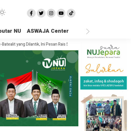
putar NU
ASWAJA Center
ang Dilantik, Ini Pesan Rais Syuriah PCNU Jepara
Ketika Semua Sand