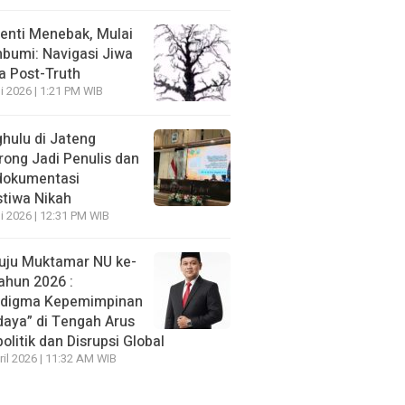
enti Menebak, Mulai
umi: Navigasi Jiwa
ra Post-Truth
li 2026 | 1:21 PM WIB
hulu di Jateng
rong Jadi Penulis dan
dokumentasi
stiwa Nikah
li 2026 | 12:31 PM WIB
ju Muktamar NU ke-
ahun 2026 :
adigma Kepemimpinan
daya” di Tengah Arus
olitik dan Disrupsi Global
ril 2026 | 11:32 AM WIB