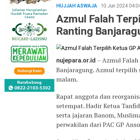
HUJJAH ASWAJA
· 10 Jun 2024
04:0
Azmul Falah Terp
Ranting Banjarag
nujepara.or.id
– Azmul Falah 
Banjaragung. Azmul terpilih 
malam.
Rapat anggota dan reorganis
setempat. Hadir Ketua Tanfi
serta jajaran Banom, Muslima
perwakilan dari PAC GP Anso