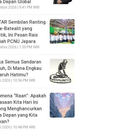
 Depan Global
stus 2026 | 9:41 PM WIB
AR Sembilan Ranting
e-Batealit yang
tik, Ini Pesan Rais
iah PCNU Jepara
stus 2026 | 1:50 PM WIB
ka Semua Sandaran
uh, Di Mana Engkau
aruh Hatimu?
li 2026 | 10:56 PM WIB
mena “Raan”: Apakah
asaan Kita Hari Ini
ang Menghancurkan
 Depan yang Kita
kan?
li 2026 | 10:48 PM WIB