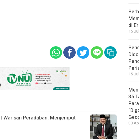
Berh
Memb
di E
15 Ju
Peng
Dido
Pen
Peri
15 Ju
Menu
35 T
Par
“Dig
Geop
t Warisan Peradaban, Menjemput
30 Ap