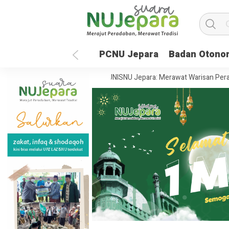
PCNU Jepara
Badan Otono
epan Global
35 Tahun UNISNU Jepara: Merawat Warisan Peradaban,