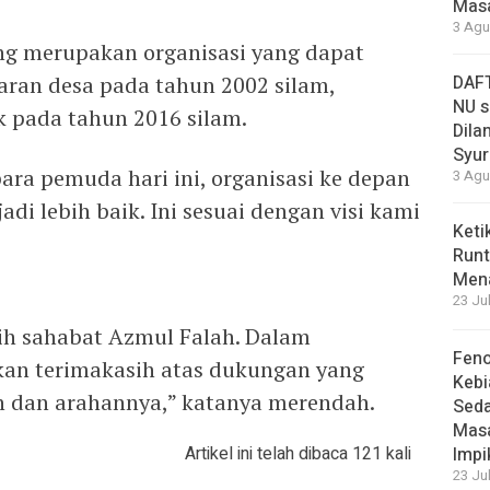
Masa
3 Agu
ng merupakan organisasi yang dapat
aran desa pada tahun 2002 silam,
DAFT
NU s
 pada tahun 2016 silam.
Dilan
Syur
ara pemuda hari ini, organisasi ke depan
3 Agu
di lebih baik. Ini sesuai dengan visi kami
Keti
Runt
Men
23 Ju
lih sahabat Azmul Falah. Dalam
Feno
an terimakasih atas dukungan yang
Kebi
n dan arahannya,” katanya merendah.
Sed
Masa
Artikel ini telah dibaca 121 kali
Impi
23 Ju