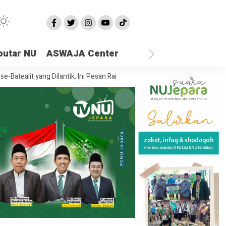
putar NU
ASWAJA Center
t yang Dilantik, Ini Pesan Rais Syuriah PCNU Jepara
Ketika Semua Sa