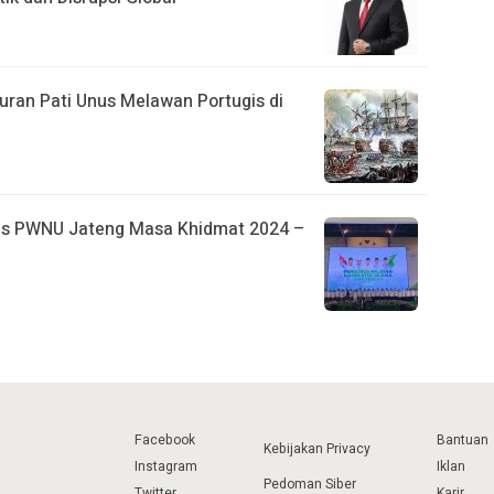
an Pati Unus Melawan Portugis di
urus PWNU Jateng Masa Khidmat 2024 –
Facebook
Bantuan
Kebijakan Privacy
Instagram
Iklan
Pedoman Siber
Twitter
Karir