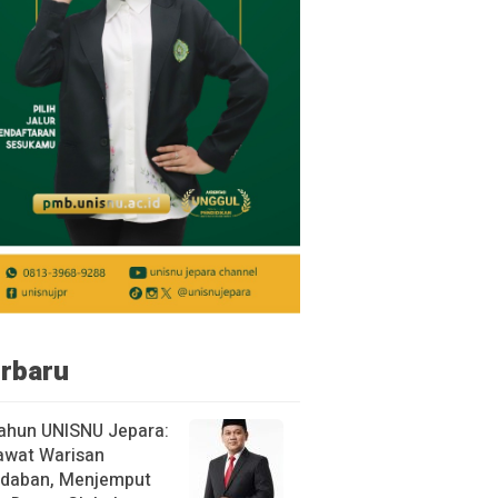
rbaru
ahun UNISNU Jepara:
awat Warisan
daban, Menjemput