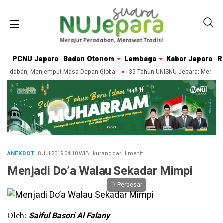
PCNU Jepara
Badan Otonom
Lembaga
Kabar Jepara
R
radaban, Menjemput Masa Depan Global
35 Tahun UNISNU Jepara: Merawat 
ANEKDOT
· 8 Jul 2019
04:18
WIB
·
kurang dari 1 menit
Menjadi Do’a Walau Sekadar Mimpi
Perbesar
Oleh:
Saiful Basori Al Falany