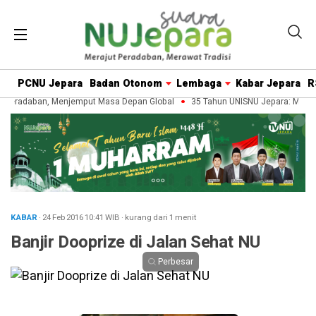
PCNU Jepara
Badan Otonom
Lembaga
Kabar Jepara
R
Peradaban, Menjemput Masa Depan Global
35 Tahun UNISNU Jepara: Merawa
KABAR
· 24 Feb 2016
10:41
WIB
·
kurang dari 1 menit
Banjir Dooprize di Jalan Sehat NU
Perbesar